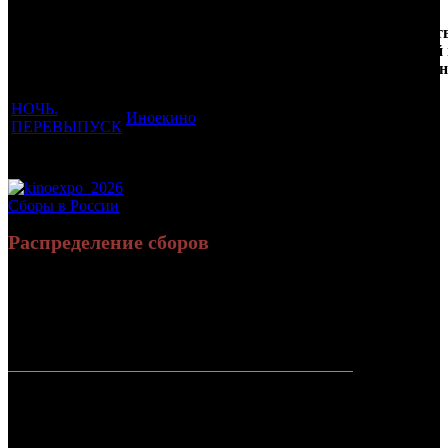
Кол-
Фильмы, к
Возрастной
во
Количест
которым был
Дистрибьютор
рейтинг
недель
зрителей
прикреплен
фильма
до
РФ, млн
трейлер
старта
НОЧЬ.
Иноекино
16 +
3
0.009
ПЕРЕВЫПУСК
Потенциальный охват аудитории трейлера фильма
0.009
Просим сообщать в редакцию БК о найденых неточностях.
Сборы в России
Распределение сборов
4 659 614
8 299
Россия:
(100%)
(100%)
руб.
зрит.
СНГ:
0 руб.
(0%)
0 зрит.
(0%)
Россия +
4 659 614
8 299
СНГ
руб.
зрит.
или $58 634