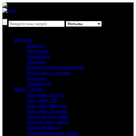
Новости
Новости
Интервью
Аналитика
ТВ-обзор
Новости кинопроизводства
Репортажи со съёмок
Рецензии
Технологии
БОКС-ОФИС
Бокс-офис России
Бокс-офис СНГ
Бокс-офис Москвы
Бокс-офис Украины
Мировой бокс-офис
Прогноз бокс-офиса
Сборы четверга
Предварительные сборы