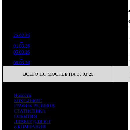
Доля
Наработка
Сеанс
Уикенд
от
на к/т
/
Нед.
Уикенд
Место
(сборы /
сборов
К/т
(сборы/
Сеансо
зрители)
в
зрители)
на к/т
России
26.02.26
2 351
33 589
1
–
13
253
18,5%
70
42
01.03.26
2 919
05.03.26
189 482
17
11 146
2
–
16
13,6%
259
(
-53
)
15
08.03.26
ВСЕГО ПО МОСКВЕ НА 08.03.26
Новости
БОКС-ОФИС
ГРАФИК РЕЛИЗОВ
СТАТИСТИКА
СОБЫТИЯ
ЛИКБЕЗ ДЛЯ К/Т
о КОМПАНИИ