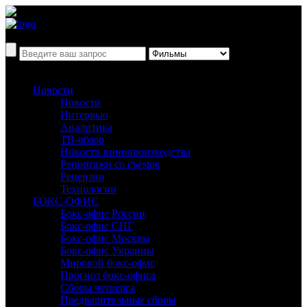
Новости
Новости
Интервью
Аналитика
ТВ-обзор
Новости кинопроизводства
Репортажи со съёмок
Рецензии
Технологии
БОКС-ОФИС
Бокс-офис России
Бокс-офис СНГ
Бокс-офис Москвы
Бокс-офис Украины
Мировой бокс-офис
Прогноз бокс-офиса
Сборы четверга
Предварительные сборы