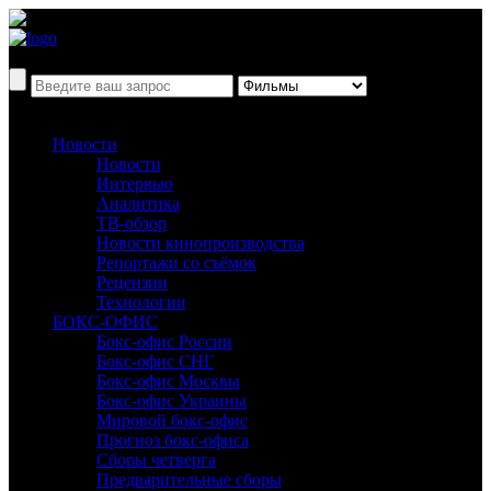
Новости
Новости
Интервью
Аналитика
ТВ-обзор
Новости кинопроизводства
Репортажи со съёмок
Рецензии
Технологии
БОКС-ОФИС
Бокс-офис России
Бокс-офис СНГ
Бокс-офис Москвы
Бокс-офис Украины
Мировой бокс-офис
Прогноз бокс-офиса
Сборы четверга
Предварительные сборы