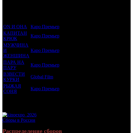
которым
Возрастной
во
Количество
был
Дистрибьютор
рейтинг
недель
зрителей в
прикреплен
фильма
до
РФ, млн
трейлер
старта
ON И ОНА
Каро Премьер
16 +
31
0.054
КАПИТАН
Каро Премьер
6 +
30
0.278
КРЮК
МУЖЧИНА
И
Каро Премьер
18 +
27
0.011
ЖЕНЩИНА
ПАРА НА
Каро Премьер
16 +
17
0.046
ПАРУ
ВЗВЕСТИ
Global Film
18 +
8
0.02
КУРКИ
РЫЖАЯ
Каро Премьер
18 +
7
0.05
СОНЯ
Потенциальный охват аудитории трейлера
0.458
фильма
Просим сообщать в редакцию БК о найденых неточностях.
Сборы в России
Распределение сборов