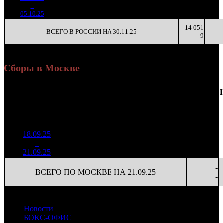
791 011
104
7 606
242
3
–
25
-85.47%
3 096
(
-980
)
30
2
05.10.25
14 051
ВСЕГО В РОССИИ НА 30.11.25
9
Сборы в Москве
Доля
Наработка
Сеансы
Уикенд
от
К/
на к/т
/
Нед.
Уикенд
Место
(сборы /
сборов
т
(сборы/
Сеансов
зрители)
в
зрители)
на к/т
России
18.09.25
2 107
36 970
-
1
–
8
282
15,1%
57
59
-
21.09.25
3 378
-
ВСЕГО ПО МОСКВЕ НА 21.09.25
-
Новости
БОКС-ОФИС