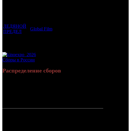
которым
Возрастной
во
Количество
был
Дистрибьютор
рейтинг
недель
зрителей в
прикреплен
фильма
до
РФ, млн
трейлер
старта
ЛЕДЯНОЙ
Global Film
18 +
2
0.018
ПРЕДЕЛ
Потенциальный охват аудитории трейлера
0.018
фильма
Просим сообщать в редакцию БК о найденых неточностях.
Сборы в России
Распределение сборов
8 227 789
14 986
Россия:
(100%)
(100%)
руб.
зрит.
СНГ:
0 руб.
(0%)
0 зрит.
(0%)
Россия +
8 227 789
14 986
СНГ
руб.
зрит.
или $103
533