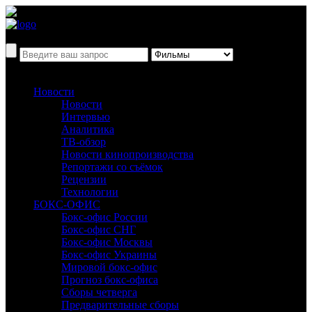
Новости
Новости
Интервью
Аналитика
ТВ-обзор
Новости кинопроизводства
Репортажи со съёмок
Рецензии
Технологии
БОКС-ОФИС
Бокс-офис России
Бокс-офис СНГ
Бокс-офис Москвы
Бокс-офис Украины
Мировой бокс-офис
Прогноз бокс-офиса
Сборы четверга
Предварительные сборы