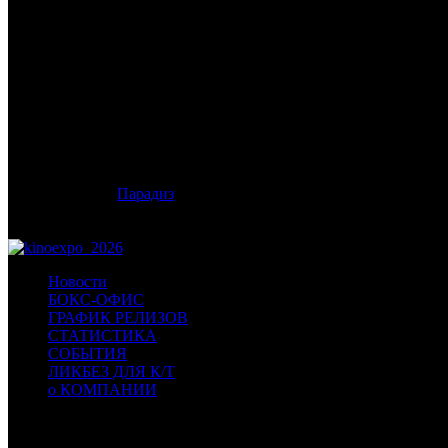
/
КАК ОГРАБИТЬ БАНК
КАК ОГРАБИТЬ БАНК
Дата старта релиза в России:
10 декабря 2026 года
Оригинальное название:
4 Kids Walk Into a Bank
Дистрибьютор:
Парадиз
Формат:
цифра
Хронометраж:
100 минут
Новости
БОКС-ОФИС
ГРАФИК РЕЛИЗОВ
СТАТИСТИКА
СОБЫТИЯ
ЛИКБЕЗ ДЛЯ К/Т
о КОМПАНИИ
Профессиональное издание о кинопрокате.
© 2012-2026