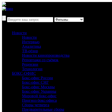
Новости
Новости
Интервью
Аналитика
ТВ-обзор
Новости кинопроизводства
Репортажи со съёмок
Рецензии
Технологии
БОКС-ОФИС
Бокс-офис России
Бокс-офис СНГ
Бокс-офис Москвы
Бокс-офис Украины
Мировой бокс-офис
Прогноз бокс-офиса
Сборы четверга
Предварительные сборы