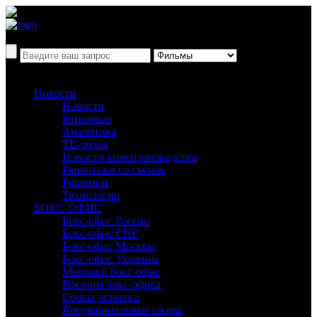
Новости
Новости
Интервью
Аналитика
ТВ-обзор
Новости кинопроизводства
Репортажи со съёмок
Рецензии
Технологии
БОКС-ОФИС
Бокс-офис России
Бокс-офис СНГ
Бокс-офис Москвы
Бокс-офис Украины
Мировой бокс-офис
Прогноз бокс-офиса
Сборы четверга
Предварительные сборы