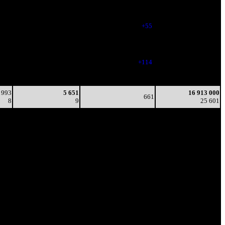
4
8
-
10 860
340
8 358
738
13 206 418
3
11
(
+55
)
20 130
82
12 606
727
15 327 149
3
17
(
-11
)
23 311
25
14 528
841
16 586 325
3
17
(
+114
)
25 061
14
10 597
577
16 841 824
2
18
(
-264
)
25 474
 993
5 651
16 913 000
661
8
9
25 601