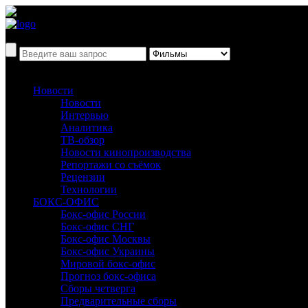
Новости
Новости
Интервью
Аналитика
ТВ-обзор
Новости кинопроизводства
Репортажи со съёмок
Рецензии
Технологии
БОКС-ОФИС
Бокс-офис России
Бокс-офис СНГ
Бокс-офис Москвы
Бокс-офис Украины
Мировой бокс-офис
Прогноз бокс-офиса
Сборы четверга
Предварительные сборы