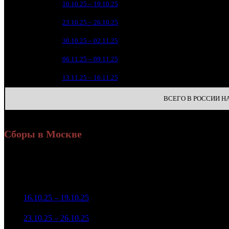
1
16.10.25 – 19.10.25
16
1
2 84
2
23.10.25 – 26.10.25
18
1 03
3
30.10.25 – 02.11.25
30
36
4
06.11.25 – 09.11.25
44
14
5
13.11.25 – 16.11.25
44
ВСЕГО В РОССИИ НА 
Сборы в Москве
Уикенд
Доля от сборов
Нед.
Уикенд
Место
(сборы /
К/т
в России
зрители)
3 616 208
1
16.10.25 – 19.10.25
9
48,7%
52
4 145
1 960 601
23
2
23.10.25 – 26.10.25
9
69,0%
2 080
(
-29
)