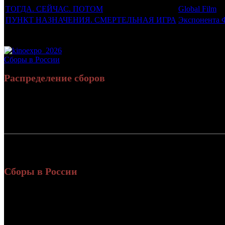
ТОГДА. СЕЙЧАС. ПОТОМ
Global Film
ПУНКТ НАЗНАЧЕНИЯ. СМЕРТЕЛЬНАЯ ИГРА
Экспонента 
Потенциальный охват аудитории трейлера фильма
Просим сообщать в редакцию БК о найденых неточностях.
Сборы в России
Распределение сборов
Россия:
СНГ:
Россия + СНГ
Сборы в России
Уикенд
Нед.
Уикенд
Место
(сборы /
зрители)
7 41