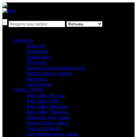
Новости
Новости
Интервью
Аналитика
ТВ-обзор
Новости кинопроизводства
Репортажи со съёмок
Рецензии
Технологии
БОКС-ОФИС
Бокс-офис России
Бокс-офис СНГ
Бокс-офис Москвы
Бокс-офис Украины
Мировой бокс-офис
Прогноз бокс-офиса
Сборы четверга
Предварительные сборы