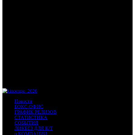
/
ОДНАЖДЫ В ГАЗЕ
ОДНАЖДЫ В ГАЗЕ
Дата старта релиза в России:
30 июля 2026 года
Оригинальное название:
Once Upon a Time in Gaza
Дистрибьютор:
HHG
Количество копий:
~150
Формат:
цифра
Жанр:
криминал, драма
Производство:
Германия, Франция, Португалия
Хронометраж:
90 минут
Новости
БОКС-ОФИС
ГРАФИК РЕЛИЗОВ
СТАТИСТИКА
СОБЫТИЯ
ЛИКБЕЗ ДЛЯ К/Т
о КОМПАНИИ