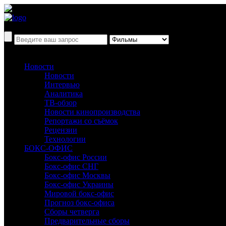
Новости
Новости
Интервью
Аналитика
ТВ-обзор
Новости кинопроизводства
Репортажи со съёмок
Рецензии
Технологии
БОКС-ОФИС
Бокс-офис России
Бокс-офис СНГ
Бокс-офис Москвы
Бокс-офис Украины
Мировой бокс-офис
Прогноз бокс-офиса
Сборы четверга
Предварительные сборы