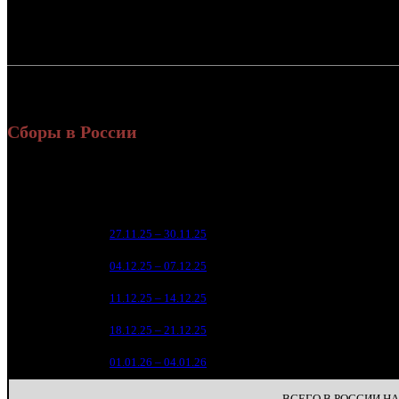
Россия:
СНГ:
Россия + СНГ
Сборы в России
Уикенд
Нед.
Уикенд
Место
(сборы 
зрители
9 8
1
27.11.25 – 30.11.25
16
3 9
2
04.12.25 – 07.12.25
21
1 6
3
11.12.25 – 14.12.25
26
8
4
18.12.25 – 21.12.25
25
1 1
6
01.01.26 – 04.01.26
21
ВСЕГО В РОССИИ НА 