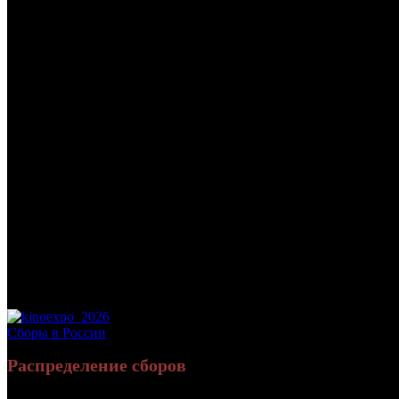
/
КСБ: КАК СТАТЬ БОССОМ
КСБ: КАК СТАТЬ БОССОМ
Дата начала проката в России:
27.11.2025
Кассовые сборы в России + СНГ на 01.02.2026:
25 745 988 руб.
Посещаемость в России + СНГ на 01.02.2026:
51 342 зрит.
Кассовые сборы в России на 01.02.2026:
25 745 988 руб.
Посещаемость в России на 01.02.2026:
51 342 зрит.
Дистрибьютор:
Самокат
Формат:
цифра
Жанр:
комедия, криминал
Производство:
Россия
Хронометраж:
84 минут
Рейтинг МКРФ:
18+
Сборы в России
Распределение сборов