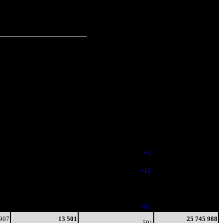
зрит.
(100%)
зрит.
(0%)
зрит.
Наработка
Тотал
на сеанс
Цена билета
(сборы/
(сборы/
зрители)
зрители)
415
23 854
502
9 899 552
5
47
-
19 704
279
13 984
505
16 646 753
5
28
(
+3
)
33 516
159
10 328
515
19 413 220
5
20
(
+10
)
39 117
109
7 357
509
20 803 654
4
14
(
-6
)
41 909
55
20 811
540
24 775 428
3
39
(
+31
)
49 355
 907
13 501
25 745 988
501