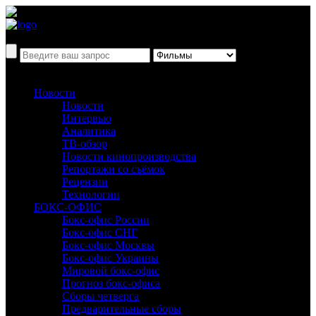
Новости
Новости
Интервью
Аналитика
ТВ-обзор
Новости кинопроизводства
Репортажи со съёмок
Рецензии
Технологии
БОКС-ОФИС
Бокс-офис России
Бокс-офис СНГ
Бокс-офис Москвы
Бокс-офис Украины
Мировой бокс-офис
Прогноз бокс-офиса
Сборы четверга
Предварительные сборы