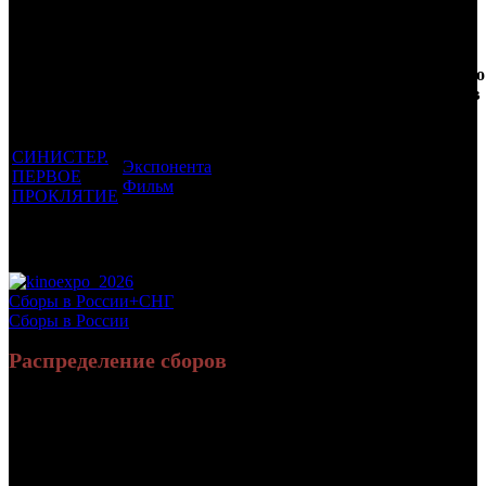
Трейлеринг
Фильмы, к
Кол-
которым
Возрастной
во
Количество
был
Дистрибьютор
рейтинг
недель
зрителей в
прикреплен
фильма
до
РФ, млн
трейлер
старта
СИНИСТЕР.
Экспонента
ПЕРВОЕ
18 +
3
0.091
Фильм
ПРОКЛЯТИЕ
Потенциальный охват аудитории трейлера
0.091
фильма
Просим сообщать в редакцию БК о найденых неточностях.
Сборы в России+СНГ
Сборы в России
Распределение сборов
10 469 438
23 201
Россия:
(71.7%)
(65.6%)
руб.
зрит.
4 135 286
12 148