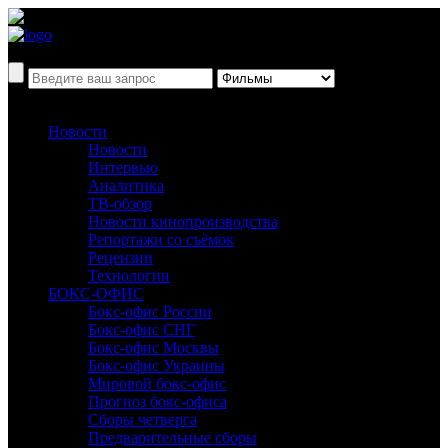
Новости
Новости
Интервью
Аналитика
ТВ-обзор
Новости кинопроизводства
Репортажи со съёмок
Рецензии
Технологии
БОКС-ОФИС
Бокс-офис России
Бокс-офис СНГ
Бокс-офис Москвы
Бокс-офис Украины
Мировой бокс-офис
Прогноз бокс-офиса
Сборы четверга
Предварительные сборы