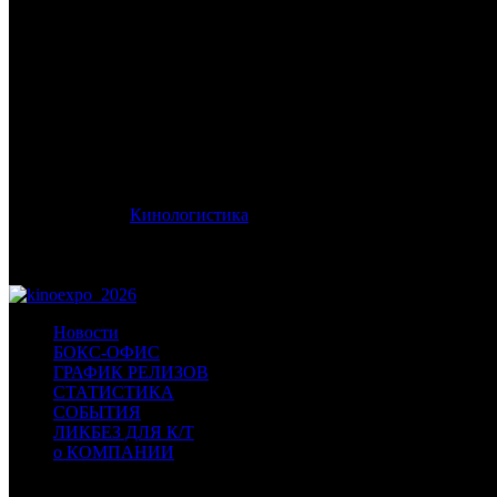
/
*
*
Дата старта релиза в России:
15 октября 2026 года
Оригинальное название:
PEMBANTAIAN DUKUN SANTET
Дистрибьютор:
Кинологистика
Формат:
цифра
Жанр:
ужасы, мистика
Производство:
Индонезия
Новости
БОКС-ОФИС
ГРАФИК РЕЛИЗОВ
СТАТИСТИКА
СОБЫТИЯ
ЛИКБЕЗ ДЛЯ К/Т
о КОМПАНИИ
Профессиональное издание о кинопрокате.