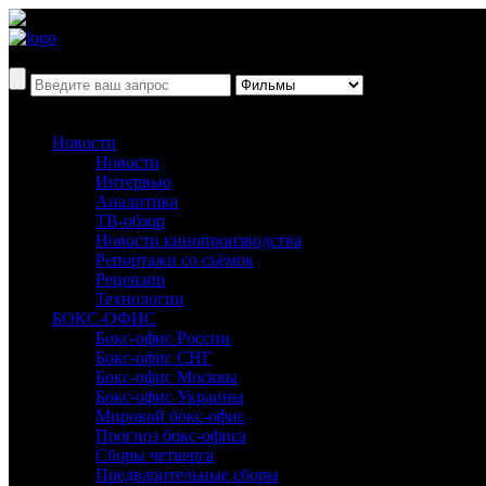
Новости
Новости
Интервью
Аналитика
ТВ-обзор
Новости кинопроизводства
Репортажи со съёмок
Рецензии
Технологии
БОКС-ОФИС
Бокс-офис России
Бокс-офис СНГ
Бокс-офис Москвы
Бокс-офис Украины
Мировой бокс-офис
Прогноз бокс-офиса
Сборы четверга
Предварительные сборы