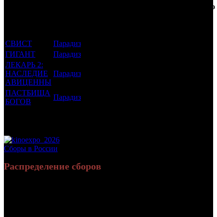
которым
Возрастной
во
Количество
был
Дистрибьютор
рейтинг
недель
зрителей в
прикреплен
фильма
до
РФ, млн
трейлер
старта
СВИСТ
Парадиз
18 +
10
0.046
ГИГАНТ
Парадиз
16 +
7
0.005
ЛЕКАРЬ 2:
НАСЛЕДИЕ
Парадиз
16 +
5
0.022
АВИЦЕННЫ
ПАСТБИЩА
Парадиз
16 +
3
0.014
БОГОВ
Потенциальный охват аудитории трейлера
0.088
фильма
Просим сообщать в редакцию БК о найденых неточностях.
Сборы в России
Распределение сборов
30 535 258
54 744
Россия:
(100%)
(100%)
руб.
зрит.