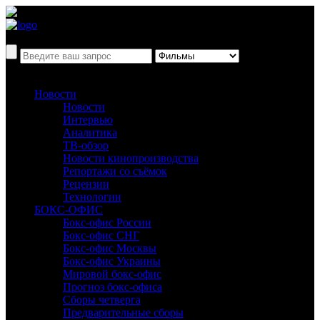
Новости
Новости
Интервью
Аналитика
ТВ-обзор
Новости кинопроизводства
Репортажи со съёмок
Рецензии
Технологии
БОКС-ОФИС
Бокс-офис России
Бокс-офис СНГ
Бокс-офис Москвы
Бокс-офис Украины
Мировой бокс-офис
Прогноз бокс-офиса
Сборы четверга
Предварительные сборы