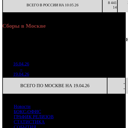
8 441
ВСЕГО В РОССИИ НА 10.05.26
14
Сборы в Москве
Доля
Наработка
Сеансы
Уикенд
от
К/
на к/т
/
Нед.
Уикенд
Место
(сборы /
сборов
т
(сборы/
Сеансов
зрители)
в
зрители)
на к/т
России
16.04.26
4 930
72 501
-
1
–
6
089
29,9%
68
93
-
19.04.26
6 317
-
ВСЕГО ПО МОСКВЕ НА 19.04.26
-
Новости
БОКС-ОФИС
ГРАФИК РЕЛИЗОВ
СТАТИСТИКА
СОБЫТИЯ