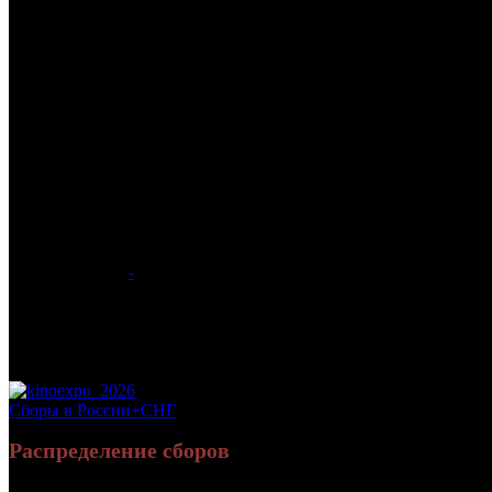
/
МОРТАЛ КОМБАТ 2
МОРТАЛ КОМБАТ 2
Дата начала проката в России:
07.05.2026
Кассовые сборы в России + СНГ на 31.05.2026:
121 781 683 руб
Посещаемость в России + СНГ на 31.05.2026:
284 576 зрит.
Посещаемость в России + СНГ на 31.05.2026:
284 576 зрит.
Оригинальное название:
Mortal Kombat II
Дистрибьютор:
-
Формат:
цифра
Жанр:
фантастика, боевик, фэнтези
Производство:
США
Хронометраж:
116 минут
Рейтинг МКРФ:
18+
Сборы в России+СНГ
Распределение сборов