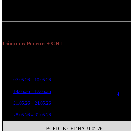
Россия:
СНГ:
Россия + СНГ
Сборы в России + СНГ
Нар
Уикенд
н
Нед.
Уикенд
Место
(сборы /
Изменение
К/т
(с
зрители)
зр
58 344 661
1
07.05.26 – 10.05.26
4
-
162
122 855
19 682 855
166
2
14.05.26 – 17.05.26
6
-66.26%
43 426
(
+4
)
8 517 490
156
3
21.05.26 – 24.05.26
9
-56.73%
21 565
(
-10
)
3 335 100
85
4
28.05.26 – 31.05.26
15
-60.84%
8 936
(
-71
)
ВСЕГО В СНГ НА 31.05.26