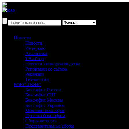
Новости
Новости
Интервью
Аналитика
ТВ-обзор
Новости кинопроизводства
Репортажи со съёмок
Рецензии
Технологии
БОКС-ОФИС
Бокс-офис России
Бокс-офис СНГ
Бокс-офис Москвы
Бокс-офис Украины
Мировой бокс-офис
Прогноз бокс-офиса
Сборы четверга
Предварительные сборы