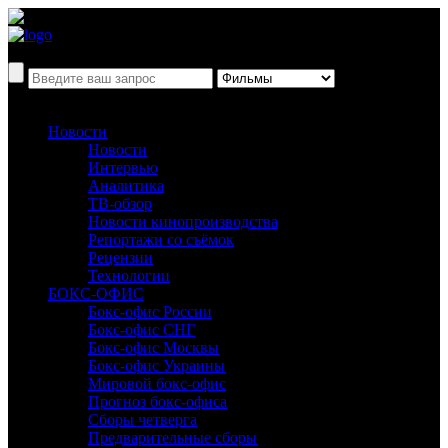
Новости
Новости
Интервью
Аналитика
ТВ-обзор
Новости кинопроизводства
Репортажи со съёмок
Рецензии
Технологии
БОКС-ОФИС
Бокс-офис России
Бокс-офис СНГ
Бокс-офис Москвы
Бокс-офис Украины
Мировой бокс-офис
Прогноз бокс-офиса
Сборы четверга
Предварительные сборы