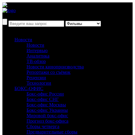
Новости
Новости
Интервью
Аналитика
ТВ-обзор
Новости кинопроизводства
Репортажи со съёмок
Рецензии
Технологии
БОКС-ОФИС
Бокс-офис России
Бокс-офис СНГ
Бокс-офис Москвы
Бокс-офис Украины
Мировой бокс-офис
Прогноз бокс-офиса
Сборы четверга
Предварительные сборы