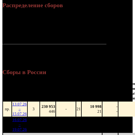
Распределение сборов
521 766
1 108
Россия:
(100%)
(100%)
руб.
зрит.
СНГ:
0 руб.
(0%)
0 зрит.
(0%)
Россия +
521 766
1 108
СНГ
руб.
зрит.
или $6 693
Сборы в России
Наработка
Сеансы
Наработ
Уикенд
К/
на к/т
/
на сеан
Нед.
Уикенд
Место
(сборы /
Изменение
т
(сборы/
Сеансов
(сборы
зрители)
зрители)
на к/т
зрители
13.07.26
230 953
10 998
-
пр.
–
3
-
21
446
21
-
15.07.26
16.07.26
155 812
7 420
-
1
–
36
-
21
338
16
-
19.07.26