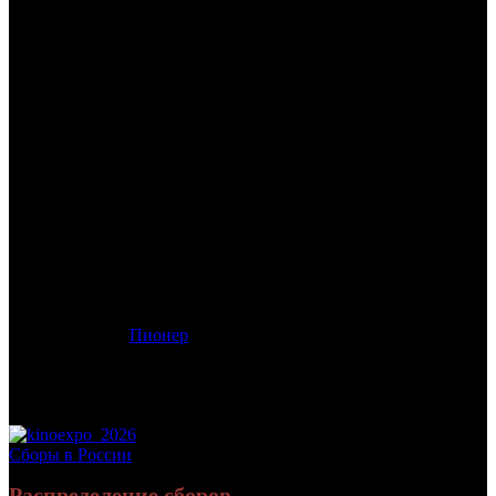
/
АТЕЛЬЕ КОЛДОВСКИХ КОЛПАКОВ
АТЕЛЬЕ КОЛДОВСКИХ
КОЛПАКОВ
Дата начала проката в России:
11.06.2026
Кассовые сборы в России + СНГ на 21.06.2026:
3 645 846 руб.
Посещаемость в России + СНГ на 21.06.2026:
7 987 зрит.
Кассовые сборы в России на 21.06.2026:
3 645 846 руб.
Посещаемость в России на 21.06.2026:
7 987 зрит.
Оригинальное название:
Witch Hat Atelier
Дистрибьютор:
Пионер
Формат:
цифра
Жанр:
аниме
Производство:
Япония
Рейтинг МКРФ:
16+
Сборы в России
Распределение сборов