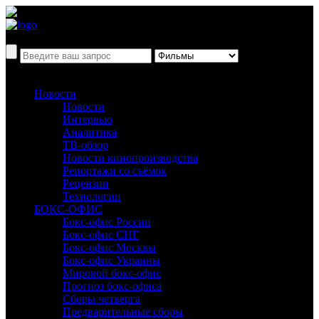
Новости
Новости
Интервью
Аналитика
ТВ-обзор
Новости кинопроизводства
Репортажи со съёмок
Рецензии
Технологии
БОКС-ОФИС
Бокс-офис России
Бокс-офис СНГ
Бокс-офис Москвы
Бокс-офис Украины
Мировой бокс-офис
Прогноз бокс-офиса
Сборы четверга
Предварительные сборы