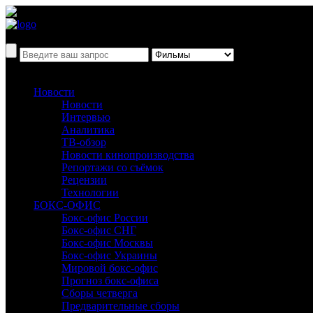
Новости
Новости
Интервью
Аналитика
ТВ-обзор
Новости кинопроизводства
Репортажи со съёмок
Рецензии
Технологии
БОКС-ОФИС
Бокс-офис России
Бокс-офис СНГ
Бокс-офис Москвы
Бокс-офис Украины
Мировой бокс-офис
Прогноз бокс-офиса
Сборы четверга
Предварительные сборы