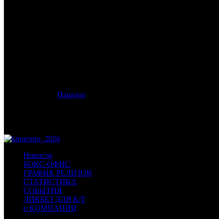
/
САМУРАЙ И ПЛЕННИК
САМУРАЙ И ПЛЕННИК
Дата старта релиза в России:
13 августа 2026 года
Оригинальное название:
Kokurojo: The Samurai and the Prisoner
Дистрибьютор:
Парадиз
Формат:
цифра
Жанр:
экшн, детектив
Производство:
Япония
Хронометраж:
147 минут
Новости
БОКС-ОФИС
ГРАФИК РЕЛИЗОВ
СТАТИСТИКА
СОБЫТИЯ
ЛИКБЕЗ ДЛЯ К/Т
о КОМПАНИИ