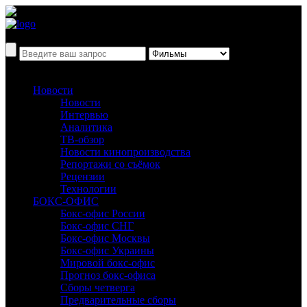
Новости
Новости
Интервью
Аналитика
ТВ-обзор
Новости кинопроизводства
Репортажи со съёмок
Рецензии
Технологии
БОКС-ОФИС
Бокс-офис России
Бокс-офис СНГ
Бокс-офис Москвы
Бокс-офис Украины
Мировой бокс-офис
Прогноз бокс-офиса
Сборы четверга
Предварительные сборы