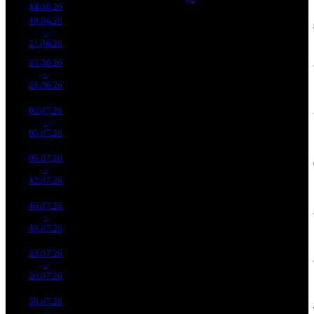
(
+4
)
194
10
14.06.26
224 585
18.06.26
73 699
966
76 293
8 590
3
–
3
394
-40.8%
(
-191
)
139
9
21.06.26
134 259
25.06.26
44 387
702
63 230
5 817
4
–
5
805
-39.77%
(
-264
)
113
8
28.06.26
79 044
02.07.26
33 507
576
58 172
4 658
5
–
4
212
-24.51%
(
-126
)
102
8
05.07.26
58 600
09.07.26
27 137
525
51 691
4 224
6
–
5
699
-19.01%
(
-51
)
91
8
12.07.26
48 007
16.07.26
16 078
424
37 922
2 803
7
–
7
962
-40.75%
(
-101
)
69
7
19.07.26
29 321
23.07.26
14 595
376
38 817
2 756
8
–
8
146
-9.23%
(
-48
)
67
7
26.07.26
25 199
30.07.26
8 034
274
29 322
1 666
9
–
10
118
-44.95%