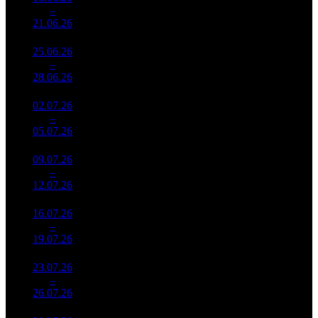
1 037
79 855
3
–
3
630
-42.76%
(
-222
)
154
21.06.26
159 202
25.06.26
48 505
746
65 021
4
–
5
518
-41.43%
(
-291
)
120
28.06.26
89 577
02.07.26
37 024
617
60 008
5
–
4
790
-23.67%
(
-129
)
109
05.07.26
67 125
09.07.26
29 661
561
52 873
6
–
6
871
-19.89%
(
-56
)
97
12.07.26
54 153
16.07.26
17 484
448
39 028
7
–
9
508
-41.05%
(
-113
)
73
19.07.26
32 824
23.07.26
15 073
393
38 354
8
–
9
229
-13.79%
(
-55
)
68
26.07.26
26 564