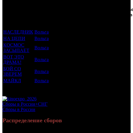
Кол-
Фильмы, к
Возрастной
во
Количеств
которым был
Дистрибьютор
рейтинг
недель
зрителей в
прикреплен
фильма
до
РФ, млн
трейлер
старта
НАСЛЕДНИК
Вольга
18 +
13
0.584
НА ЦЕПИ
Вольга
18 +
11
0.077
КОСМОС
Вольга
16 +
9
0.025
ЗАСЫПАЕТ
ВОТ ЭТО
Вольга
18 +
8
1.096
ДРАМА!
БОЙ СО
Вольга
18 +
5
0.024
ЗВЕРЕМ
МАЙКЛ
Вольга
18 +
1
4.039
Потенциальный охват аудитории трейлера фильма
5.845
Просим сообщать в редакцию БК о найденых неточностях.
Сборы в России+СНГ
Сборы в России
Распределение сборов