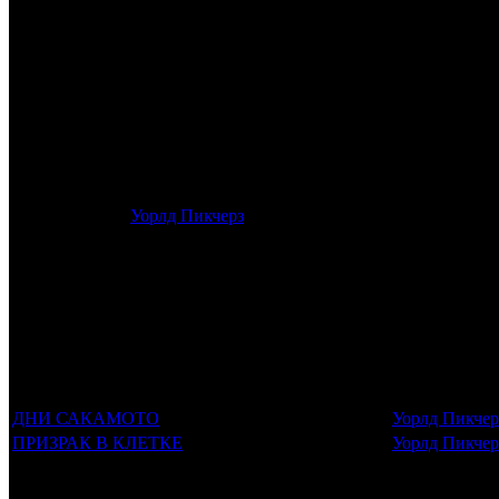
/
АССИСТЕНТ В МОРГЕ
АССИСТЕНТ В МОРГЕ
Дата старта релиза в России:
20 августа 2026 года
Оригинальное название:
Tormento
Дистрибьютор:
Уорлд Пикчерз
Формат:
цифра
Жанр:
ужасы
Производство:
Мексика
Хронометраж:
79 минут
Трейлеринг
Фильмы, к которым был прикреплен трейлер
Дистрибьют
ДНИ САКАМОТО
Уорлд Пикчер
ПРИЗРАК В КЛЕТКЕ
Уорлд Пикчер
Потенциальный охват аудитории трейлера фильма
Просим сообщать в редакцию БК о найденых неточностях.