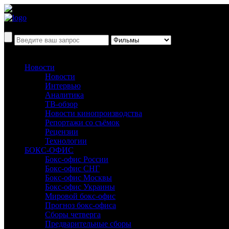
Новости
Новости
Интервью
Аналитика
ТВ-обзор
Новости кинопроизводства
Репортажи со съёмок
Рецензии
Технологии
БОКС-ОФИС
Бокс-офис России
Бокс-офис СНГ
Бокс-офис Москвы
Бокс-офис Украины
Мировой бокс-офис
Прогноз бокс-офиса
Сборы четверга
Предварительные сборы