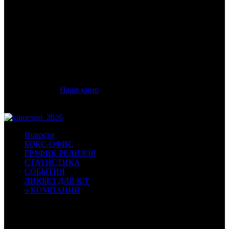
/
АЛМАЗ. СЕРДЦЕ ПЕРСИИ
АЛМАЗ. СЕРДЦЕ ПЕРСИИ
Дата старта релиза в России:
27 августа 2026 года
Дистрибьютор:
Наше кино
Формат:
цифра
Жанр:
приключения, семейный
Новости
БОКС-ОФИС
ГРАФИК РЕЛИЗОВ
СТАТИСТИКА
СОБЫТИЯ
ЛИКБЕЗ ДЛЯ К/Т
о КОМПАНИИ
Профессиональное издание о кинопрокате.
© 2012-2026
Телефон / факс +7-495-785-62-82