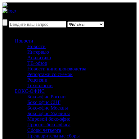
Новости
Новости
Интервью
Аналитика
ТВ-обзор
Новости кинопроизводства
Репортажи со съёмок
Рецензии
Технологии
БОКС-ОФИС
Бокс-офис России
Бокс-офис СНГ
Бокс-офис Москвы
Бокс-офис Украины
Мировой бокс-офис
Прогноз бокс-офиса
Сборы четверга
Предварительные сборы