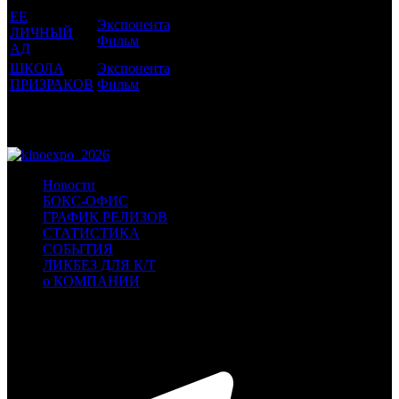
ЕЕ
Экспонента
ЛИЧНЫЙ
18 +
5
0.027
Фильм
АД
ШКОЛА
Экспонента
18 +
4
0.007
ПРИЗРАКОВ
Фильм
Потенциальный охват аудитории трейлера
0.034
фильма
Просим сообщать в редакцию БК о найденых неточностях.
Новости
БОКС-ОФИС
ГРАФИК РЕЛИЗОВ
СТАТИСТИКА
СОБЫТИЯ
ЛИКБЕЗ ДЛЯ К/Т
о КОМПАНИИ
Профессиональное издание о кинопрокате.
© 2012-2026
Телефон / факс +7-495-785-62-82