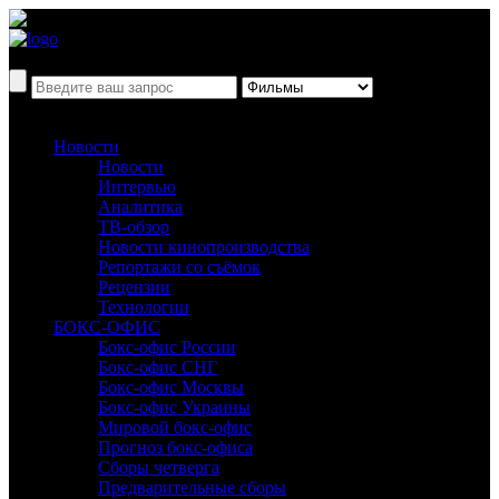
Новости
Новости
Интервью
Аналитика
ТВ-обзор
Новости кинопроизводства
Репортажи со съёмок
Рецензии
Технологии
БОКС-ОФИС
Бокс-офис России
Бокс-офис СНГ
Бокс-офис Москвы
Бокс-офис Украины
Мировой бокс-офис
Прогноз бокс-офиса
Сборы четверга
Предварительные сборы