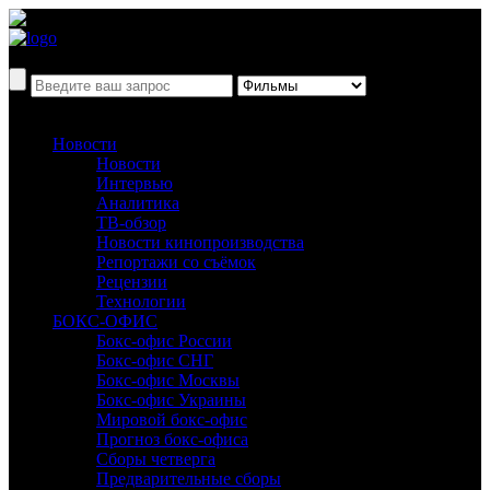
Новости
Новости
Интервью
Аналитика
ТВ-обзор
Новости кинопроизводства
Репортажи со съёмок
Рецензии
Технологии
БОКС-ОФИС
Бокс-офис России
Бокс-офис СНГ
Бокс-офис Москвы
Бокс-офис Украины
Мировой бокс-офис
Прогноз бокс-офиса
Сборы четверга
Предварительные сборы