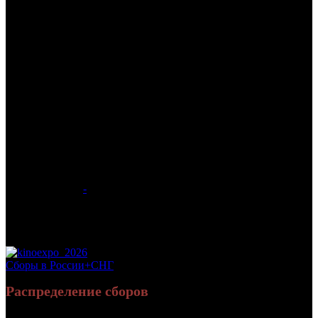
/
СУПЕРГЕЛ
СУПЕРГЕЛ
Дата начала проката в России:
25.06.2026
Кассовые сборы в России + СНГ на 12.07.2026:
35 912 457
руб.
Посещаемость в России + СНГ на 12.07.2026:
90 937 зрит.
Посещаемость в России + СНГ на 12.07.2026:
90 937 зрит.
Оригинальное название:
Supergirl
Дистрибьютор:
-
Формат:
цифра
Жанр:
фантастика, драма, боевик
Производство:
США
Рейтинг МКРФ:
1000+
Сборы в России+СНГ
Распределение сборов