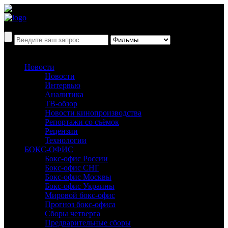
Новости
Новости
Интервью
Аналитика
ТВ-обзор
Новости кинопроизводства
Репортажи со съёмок
Рецензии
Технологии
БОКС-ОФИС
Бокс-офис России
Бокс-офис СНГ
Бокс-офис Москвы
Бокс-офис Украины
Мировой бокс-офис
Прогноз бокс-офиса
Сборы четверга
Предварительные сборы