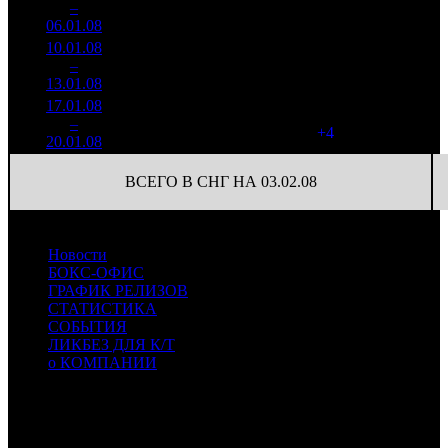
4
–
19
-29.72%
22
1 732
79
06.01.08
10.01.08
467 370
14
33 384
5
–
18
+30.53%
4 267
(
-8
)
305
13.01.08
17.01.08
239 761
18
13 320
6
–
23
-48.7%
1 867
(
+4
)
104
20.01.08
ВСЕГО В СНГ НА 03.02.08
Новости
БОКС-ОФИС
ГРАФИК РЕЛИЗОВ
СТАТИСТИКА
СОБЫТИЯ
ЛИКБЕЗ ДЛЯ К/Т
о КОМПАНИИ
Профессиональное издание о кинопрокате.
© 2012-2026
Телефон / факс +7-495-785-62-82