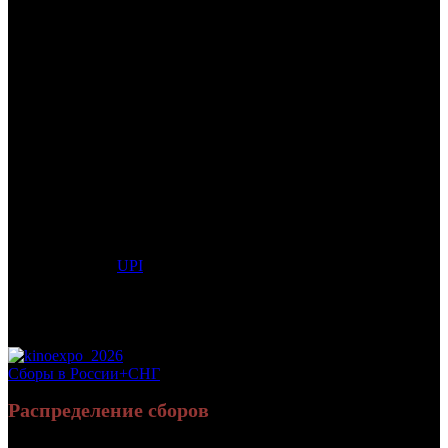
/
ГАНГСТЕР
ГАНГСТЕР
Дата начала проката в России:
13.12.2007
Кассовые сборы в России + СНГ на 03.02.2008:
36 617 666
руб.
Посещаемость в России + СНГ на 03.02.2008:
223 136 зрит.
Посещаемость СНГ на 03.02.2008:
223 136 зрит.
Оригинальное название:
American Gangster
Дистрибьютор:
UPI
Формат:
35мм
Жанр:
криминал, драма
Производство:
США
Рейтинг МКРФ:
нет
Сборы в России+СНГ
Распределение сборов