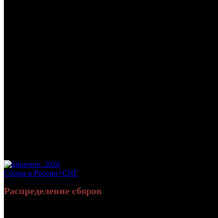
/
МИЛЛИОН НА РОЖДЕСТВО
МИЛЛИОН НА РОЖДЕСТВ
Дата начала проката в России:
27.12.2007
Кассовые сборы в России + СНГ на 24.02.2008:
13 603 703 руб.
Посещаемость в России + СНГ на 24.02.2008:
117 102 зрит.
Посещаемость СНГ на 24.02.2008:
117 102 зрит.
Оригинальное название:
Christmas in Wonderland
Дистрибьютор:
Компания Пирамида
Формат:
35мм
Жанр:
комедия, криминал
Производство:
США, Канада
Рейтинг МКРФ:
нет
Сборы в России+СНГ
Распределение сборов