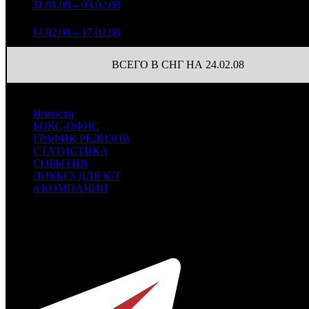
6
31.01.08 – 03.02.08
21
-20.29%
798
(
-7
)
101 060
3
8
14.02.08 – 17.02.08
23
+73.35%
167
(
-2
)
ВСЕГО В СНГ НА 24.02.08
Новости
БОКС-ОФИС
ГРАФИК РЕЛИЗОВ
СТАТИСТИКА
СОБЫТИЯ
ЛИКБЕЗ ДЛЯ К/Т
о КОМПАНИИ
Профессиональное издание о кинопрокате.
© 2012-2026
Телефон / факс +7-495-785-62-82