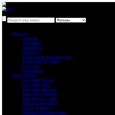
Новости
Новости
Интервью
Аналитика
ТВ-обзор
Новости кинопроизводства
Репортажи со съёмок
Рецензии
Технологии
БОКС-ОФИС
Бокс-офис России
Бокс-офис СНГ
Бокс-офис Москвы
Бокс-офис Украины
Мировой бокс-офис
Прогноз бокс-офиса
Сборы четверга
Предварительные сборы