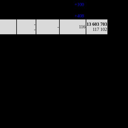
67
-
-
(
+100
)
115 215
33 687
-
-
605
13 514 320
56
-
-
(
+408
)
115 516
-
13 603 703
-
116
-
117 102