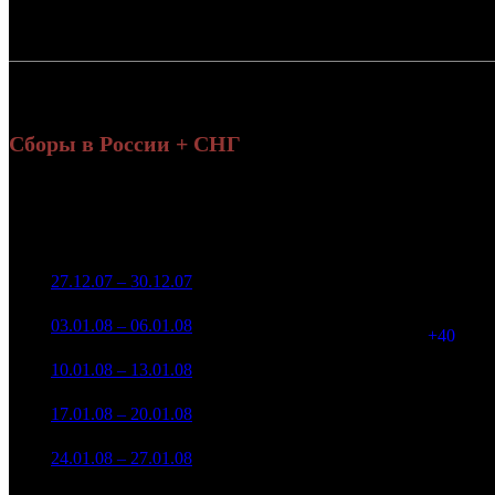
Россия:
СНГ:
Россия + СНГ
Сборы в России + СНГ
На
Уикенд
на
Нед.
Уикенд
Место
(сборы /
Изменение
Копии
(
зрители)
з
2 040 066
1
27.12.07 – 30.12.07
11
-
54
18 101
9 276 239
94
2
03.01.08 – 06.01.08
7
+354.7%
82 309
(
+40
)
1 071 583
39
3
10.01.08 – 13.01.08
15
-88.45%
5 113
(
-55
)
259 639
4
17.01.08 – 20.01.08
22
-75.77%
39
5 135
196 907
19
5
24.01.08 – 27.01.08
21
-24.16%
2 024
(
-20
)
156 945
12