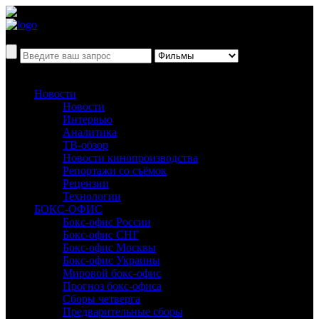
Новости
Новости
Интервью
Аналитика
ТВ-обзор
Новости кинопроизводства
Репортажи со съёмок
Рецензии
Технологии
БОКС-ОФИС
Бокс-офис России
Бокс-офис СНГ
Бокс-офис Москвы
Бокс-офис Украины
Мировой бокс-офис
Прогноз бокс-офиса
Сборы четверга
Предварительные сборы