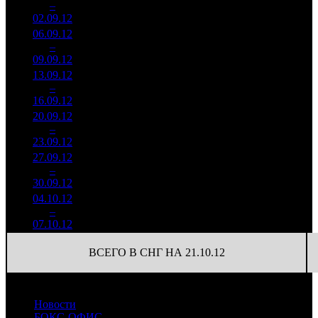
4
–
23
-50.34%
2 683
(
-11
)
179
02.09.12
06.09.12
505 911
10
50 591
5
–
26
-26.91%
1 680
(
-5
)
168
09.09.12
13.09.12
212 240
6
35 373
6
–
29
-58.05%
786
(
-4
)
131
16.09.12
20.09.12
258 275
5
51 655
7
–
29
+21.69%
830
(
-1
)
166
23.09.12
27.09.12
131 680
26 336
8
–
34
-49.02%
5
399
80
30.09.12
04.10.12
110 220
4
27 555
9
–
33
-16.3%
466
(
-1
)
117
07.10.12
ВСЕГО В СНГ НА 21.10.12
Новости
БОКС-ОФИС