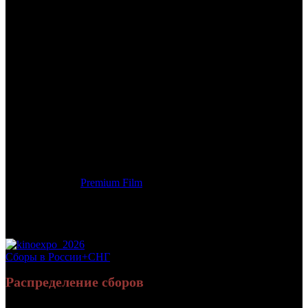
/
ГАВАНА, Я ЛЮБЛЮ ТЕБЯ
ГАВАНА, Я ЛЮБЛЮ ТЕБЯ
Дата начала проката в России:
09.08.2012
Кассовые сборы в России + СНГ на 21.10.2012:
16 762 409
руб.
Посещаемость в России + СНГ на 21.10.2012:
63 227 зрит.
Посещаемость СНГ на 21.10.2012:
63 227 зрит.
Оригинальное название:
7 días en La Habana
Дистрибьютор:
Premium Film
Формат:
цифра
Жанр:
комедия
Производство:
Франция, Испания
Рейтинг МКРФ:
нет
Сборы в России+СНГ
Распределение сборов