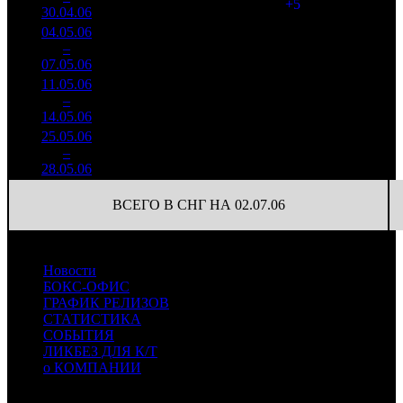
(
+5
)
258
30.04.06
45 116
04.05.06
971 241
60
16 187
3
–
12
-84.44%
3 272
(
-115
)
55
07.05.06
11.05.06
304 956
46
6 629
4
–
14
-68.6%
3 315
(
-14
)
72
14.05.06
25.05.06
211 613
8
26 452
6
–
15
+137.48%
2 265
(
-12
)
283
28.05.06
ВСЕГО В СНГ НА 02.07.06
Новости
БОКС-ОФИС
ГРАФИК РЕЛИЗОВ
СТАТИСТИКА
СОБЫТИЯ
ЛИКБЕЗ ДЛЯ К/Т
о КОМПАНИИ
Профессиональное издание о кинопрокате.