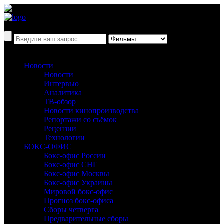
Новости
Новости
Интервью
Аналитика
ТВ-обзор
Новости кинопроизводства
Репортажи со съёмок
Рецензии
Технологии
БОКС-ОФИС
Бокс-офис России
Бокс-офис СНГ
Бокс-офис Москвы
Бокс-офис Украины
Мировой бокс-офис
Прогноз бокс-офиса
Сборы четверга
Предварительные сборы