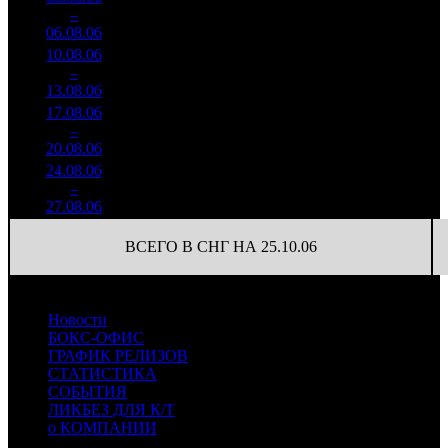
205
44 456
2
–
4
579
-44%
(
-2
)
359
06.08.06
73 548
10.08.06
2 969
127
23 379
3
–
9
122
-67.42%
(
-78
)
223
13.08.06
28 363
17.08.06
781 722
84
9 306
4
–
14
-73.67%
8 529
(
-43
)
102
20.08.06
24.08.06
320 658
43
7 457
5
–
16
-58.98%
3 442
(
-41
)
80
27.08.06
ВСЕГО В СНГ НА 25.10.06
Новости
БОКС-ОФИС
ГРАФИК РЕЛИЗОВ
СТАТИСТИКА
СОБЫТИЯ
ЛИКБЕЗ ДЛЯ К/Т
о КОМПАНИИ