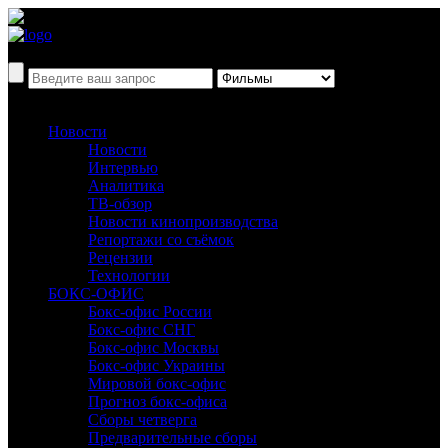
Новости
Новости
Интервью
Аналитика
ТВ-обзор
Новости кинопроизводства
Репортажи со съёмок
Рецензии
Технологии
БОКС-ОФИС
Бокс-офис России
Бокс-офис СНГ
Бокс-офис Москвы
Бокс-офис Украины
Мировой бокс-офис
Прогноз бокс-офиса
Сборы четверга
Предварительные сборы