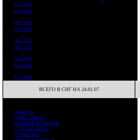
(
+3
)
311
12.11.06
70 227
16.11.06
729 513
80
9 119
3
–
17
-92.53%
5 838
(
-146
)
73
19.11.06
23.11.06
218 926
46
4 759
4
–
21
-69.99%
2 923
(
-34
)
64
26.11.06
30.11.06
102 675
24
4 278
5
–
27
-53.1%
1 397
(
-22
)
58
03.12.06
14.12.06
351 103
8
43 888
7
–
23
+1051.53%
3 649
(
-6
)
456
17.12.06
ВСЕГО В СНГ НА 24.01.07
Новости
БОКС-ОФИС
ГРАФИК РЕЛИЗОВ
СТАТИСТИКА
СОБЫТИЯ