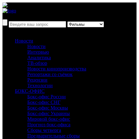
Новости
Новости
Интервью
Аналитика
ТВ-обзор
Новости кинопроизводства
Репортажи со съёмок
Рецензии
Технологии
БОКС-ОФИС
Бокс-офис России
Бокс-офис СНГ
Бокс-офис Москвы
Бокс-офис Украины
Мировой бокс-офис
Прогноз бокс-офиса
Сборы четверга
Предварительные сборы