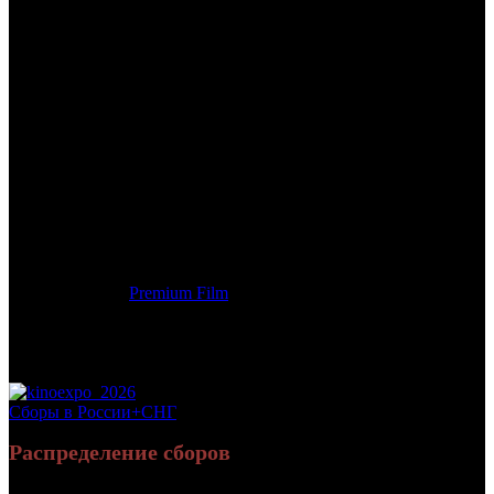
/
СЕЙЧАС САМОЕ ВРЕМЯ
СЕЙЧАС САМОЕ ВРЕМЯ
Дата начала проката в России:
13.12.2012
Кассовые сборы в России + СНГ на 13.01.2013:
6 925 167 руб.
Посещаемость в России + СНГ на 13.01.2013:
34 194 зрит.
Посещаемость СНГ на 13.01.2013:
34 194 зрит.
Дата начала проката в США:
31.08.2012
Оригинальное название:
Now is Good
Дистрибьютор:
Premium Film
Формат:
цифра
Жанр:
мелодрама
Хронометраж:
103 минут
Рейтинг МКРФ:
16+
Сборы в России+СНГ
Распределение сборов