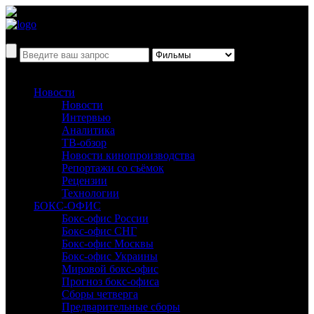
Новости
Новости
Интервью
Аналитика
ТВ-обзор
Новости кинопроизводства
Репортажи со съёмок
Рецензии
Технологии
БОКС-ОФИС
Бокс-офис России
Бокс-офис СНГ
Бокс-офис Москвы
Бокс-офис Украины
Мировой бокс-офис
Прогноз бокс-офиса
Сборы четверга
Предварительные сборы