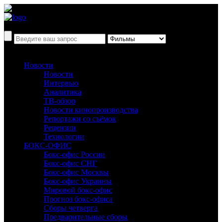
Новости
Новости
Интервью
Аналитика
ТВ-обзор
Новости кинопроизводства
Репортажи со съёмок
Рецензии
Технологии
БОКС-ОФИС
Бокс-офис России
Бокс-офис СНГ
Бокс-офис Москвы
Бокс-офис Украины
Мировой бокс-офис
Прогноз бокс-офиса
Сборы четверга
Предварительные сборы