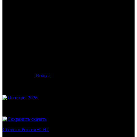
/
МУЗЫКА НАС СВЯЗАЛА
МУЗЫКА НАС СВЯЗАЛА
Дата начала проката в России:
21.06.2012
Кассовые сборы в России + СНГ на 01.07.2012:
279 399 руб.
Посещаемость в России + СНГ на 01.07.2012:
1 189 зрит.
Посещаемость СНГ на 01.07.2012:
1 189 зрит.
Оригинальное название:
You Instead
Дистрибьютор:
Вольга
Формат:
цифра
Жанр:
комедия, мелодрама
Рейтинг МКРФ:
нет
Пресс-релиз:
МУЗЫКА НАС СВЯЗАЛА /
You Instead
скачать
Сборы в России+СНГ