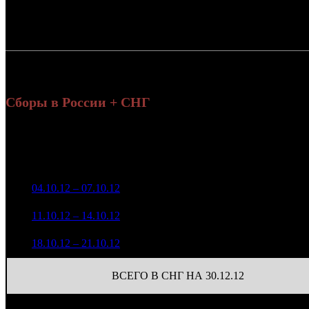
Россия:
СНГ:
Россия + СНГ
Сборы в России + СНГ
На
Уикенд
на
Нед.
Уикенд
Место
(сборы /
Изменение
Копии
(
зрители)
з
2 780 026
1
04.10.12 – 07.10.12
14
-
85
8 944
703 856
2
11.10.12 – 14.10.12
18
-74.68%
85
2 915
179 082
14
3
18.10.12 – 21.10.12
25
-74.56%
937
(
-71
)
ВСЕГО В СНГ НА 30.12.12