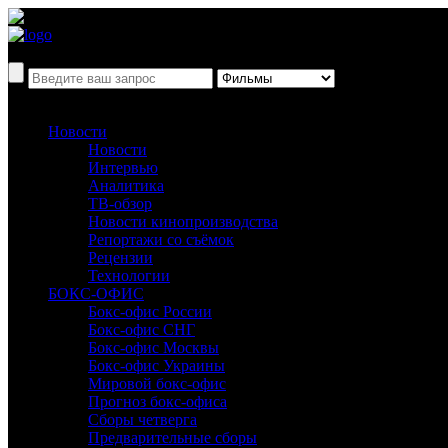
Новости
Новости
Интервью
Аналитика
ТВ-обзор
Новости кинопроизводства
Репортажи со съёмок
Рецензии
Технологии
БОКС-ОФИС
Бокс-офис России
Бокс-офис СНГ
Бокс-офис Москвы
Бокс-офис Украины
Мировой бокс-офис
Прогноз бокс-офиса
Сборы четверга
Предварительные сборы