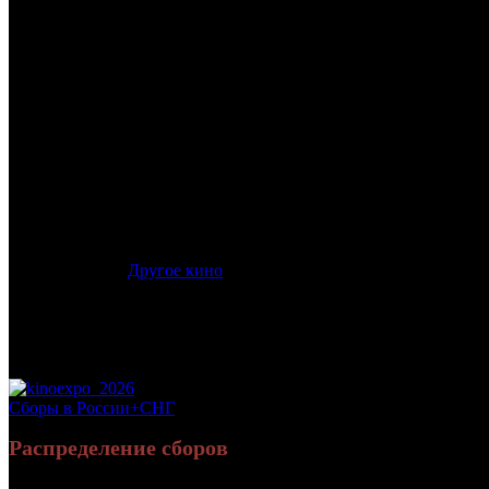
/
НА ДОРОГЕ
НА ДОРОГЕ
Дата начала проката в России:
04.10.2012
Кассовые сборы в России + СНГ на 30.12.2012:
6 798 080 руб.
Посещаемость в России + СНГ на 30.12.2012:
31 264 зрит.
Посещаемость СНГ на 30.12.2012:
31 264 зрит.
Оригинальное название:
On the Road
Дистрибьютор:
Другое кино
Формат:
цифра
Жанр:
приключения, драма
Производство:
США, Франция, Бразилия, Великобритания
Хронометраж:
140 минут
Рейтинг МКРФ:
16+
Сборы в России+СНГ
Распределение сборов