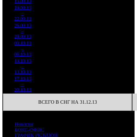
15.09.13
90 279
19.09.13
7 916
279
28 373
4
–
8
083
-56.1%
(
-496
)
139
22.09.13
38 850
26.09.13
4 628
159
29 108
5
–
13
162
-41.53%
(
-120
)
145
29.09.13
23 063
03.10.13
3 101
118
26 284
6
–
13
522
-32.99%
(
-41
)
128
06.10.13
15 070
10.10.13
2 218
81
27 392
7
–
16
778
-28.46%
(
-37
)
126
13.10.13
10 226
17.10.13
801 514
37
21 663
8
–
20
-63.88%
4 330
(
-44
)
117
20.10.13
ВСЕГО В СНГ НА 31.12.13
Новости
БОКС-ОФИС
ГРАФИК РЕЛИЗОВ