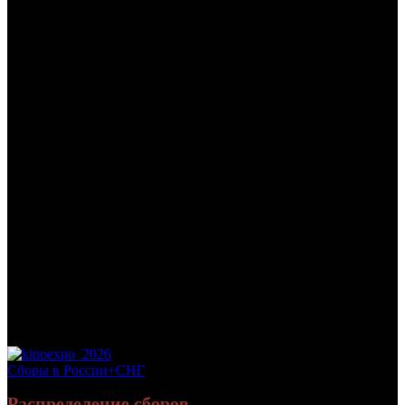
/
САМОЛЕТЫ
САМОЛЕТЫ
Дата начала проката в России:
29.08.2013
Кассовые сборы в России + СНГ на 31.12.2013:
187 877 207
руб.
Посещаемость в России + СНГ на 31.12.2013:
927 290 зрит.
Посещаемость СНГ на 31.12.2013:
927 290 зрит.
Дата начала проката в США:
09.08.2013
Оригинальное название:
Planes
Дистрибьютор:
WDSSPR
Формат:
цифра/3D
Жанр:
анимация
Производство:
США
Хронометраж:
93 минут
Рейтинг МКРФ:
0+
Сборы в России+СНГ
Распределение сборов