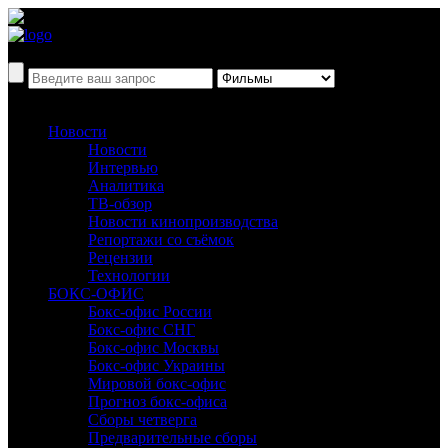
Новости
Новости
Интервью
Аналитика
ТВ-обзор
Новости кинопроизводства
Репортажи со съёмок
Рецензии
Технологии
БОКС-ОФИС
Бокс-офис России
Бокс-офис СНГ
Бокс-офис Москвы
Бокс-офис Украины
Мировой бокс-офис
Прогноз бокс-офиса
Сборы четверга
Предварительные сборы