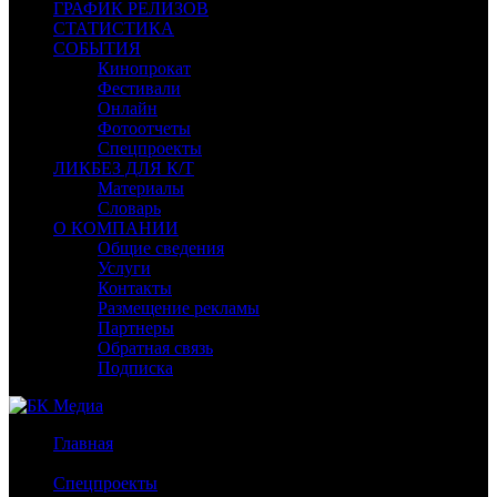
ГРАФИК РЕЛИЗОВ
СТАТИСТИКА
СОБЫТИЯ
Кинопрокат
Фестивали
Онлайн
Фотоотчеты
Спецпроекты
ЛИКБЕЗ ДЛЯ К/Т
Материалы
Словарь
О КОМПАНИИ
Общие сведения
Услуги
Контакты
Размещение рекламы
Партнеры
Обратная связь
Подписка
Главная
/
Спецпроекты