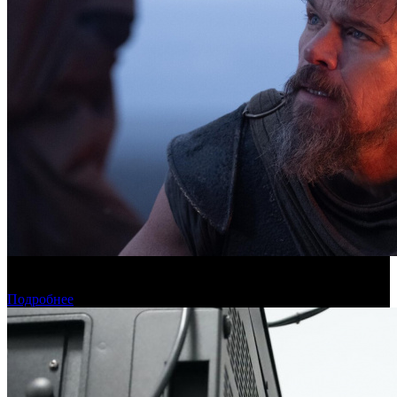
Касса четверга: пиратские релизы лидируют третью неделю
подряд
Подробнее