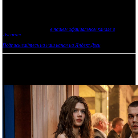
Анджелеса не смогут открыться к середине июля. Кроме того,
полная неопределенность сохраняется с китайским рынком,
который для
МУЛАН
является одним из самых
перспективных.
Еще больше новостей
в нашем официальном канале в
Telegram
Подписывайтесь на наш канал на Яндекс.Дзен
27.06.2020 Автор: Артур Чачелов
Самое читаемое