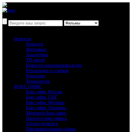
Новости
Новости
Интервью
Аналитика
ТВ-обзор
Новости кинопроизводства
Репортажи со съёмок
Рецензии
Технологии
БОКС-ОФИС
Бокс-офис России
Бокс-офис СНГ
Бокс-офис Москвы
Бокс-офис Украины
Мировой бокс-офис
Прогноз бокс-офиса
Сборы четверга
Предварительные сборы