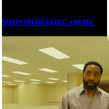
/
Американская касса: хоррор «Закулисье реальности»
ставит рекорды
МИРОВОЙ БОКС-ОФИС