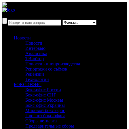
Новости
Новости
Интервью
Аналитика
ТВ-обзор
Новости кинопроизводства
Репортажи со съёмок
Рецензии
Технологии
БОКС-ОФИС
Бокс-офис России
Бокс-офис СНГ
Бокс-офис Москвы
Бокс-офис Украины
Мировой бокс-офис
Прогноз бокс-офиса
Сборы четверга
Предварительные сборы