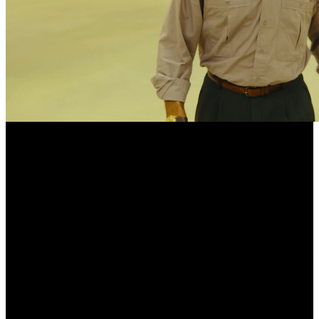
Американская касса: хоррор
«Закулисье реальности» ставит
рекорды
Проект Кейна Парсонса показал лучший старт в истории
студии A24
Минувший уикенд стал одним из самых необычных для
американского проката за последние годы. Вместо
традиционного доминирования крупных франшиз рынок
возглавили два малобюджетных хоррора, ориентированных
прежде всего на молодую аудиторию.