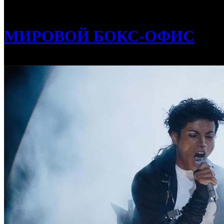
/
Американская касса: на вершину вернулся «Майкл», а «О
МИРОВОЙ БОКС-ОФИС