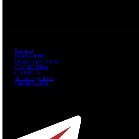
МАНДАЛОРЕЦ И ГРОГУ
.
По
данным
Box Office Mojo, Boxoffice Pro, Deadline, Variety, The
Фото: кадр из фильма МАЙКЛ
17.05.2026 Автор: Дмитрий Некрасов
Новости
БОКС-ОФИС
ГРАФИК РЕЛИЗОВ
СТАТИСТИКА
СОБЫТИЯ
ЛИКБЕЗ ДЛЯ К/Т
о КОМПАНИИ
Профессиональное издание о кинопрокате.
© 2012-2026
Телефон / факс +7-495-785-62-82