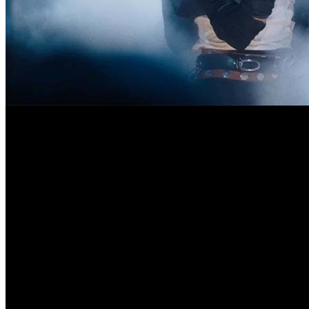
Американская касса: на вершину верну
На домашнем рынке байопик уже обошел БОГЕМСКУЮ
Музыкальный биографический фильм
МАЙКЛ
вернулся на п
Канаде достиг $283 млн, мировой – $704 млн. На домашнем 
Северной Америки. По глобальным сборам ($911 млн у
РАПС
реальные шансы забрать и мировой рекорд жанра.
Второе место занял
ДЬЯВОЛ НОСИТ PRADA 2
, уступивший 
неделе – заметнее, чем у
МАЙКЛА
, но все еще в пределах но
млн, из которых около $370 млн обеспечены международными
Лучший старт среди новинок показала
ОБСЕССИЯ
: хоррор F