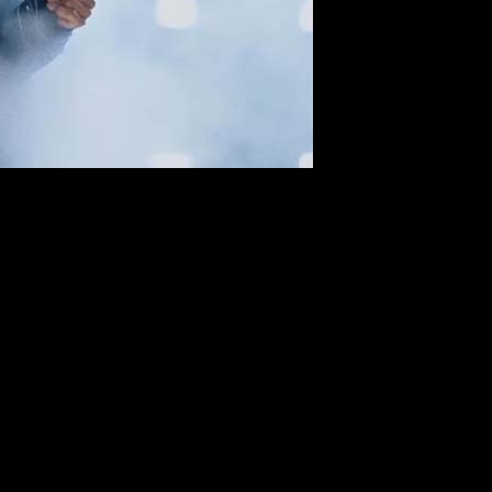
лся «Майкл», а «Обсессия» стартовала 
 РАПСОДИЮ
ервое место в североамериканском прокате, собрав $26 млн 
рынке проект уже обошел
БОГЕМСКУЮ РАПСОДИЮ
($216 мл
ОДИИ
)
МАЙКЛ
пока отстает, но с учетом мягкого падения и 
первую строчку после двух недель лидерства. Третий уикенд пр
рмы для крупного релиза с высоким предварительным спросом. С
 рынками.
ocus Features занял третью строчку с $16 млн. При этом бюдже