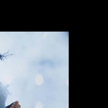
бсессия» стартовала лучше «Грязных денег»