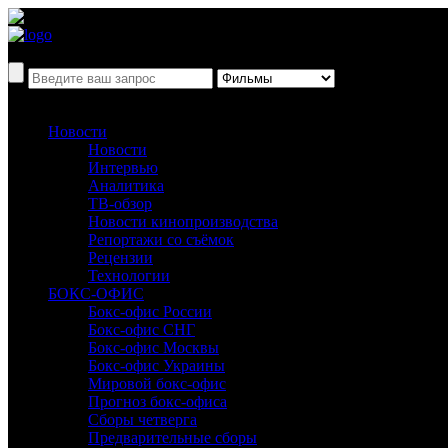
Новости
Новости
Интервью
Аналитика
ТВ-обзор
Новости кинопроизводства
Репортажи со съёмок
Рецензии
Технологии
БОКС-ОФИС
Бокс-офис России
Бокс-офис СНГ
Бокс-офис Москвы
Бокс-офис Украины
Мировой бокс-офис
Прогноз бокс-офиса
Сборы четверга
Предварительные сборы