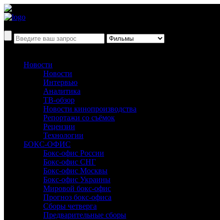
Новости
Новости
Интервью
Аналитика
ТВ-обзор
Новости кинопроизводства
Репортажи со съёмок
Рецензии
Технологии
БОКС-ОФИС
Бокс-офис России
Бокс-офис СНГ
Бокс-офис Москвы
Бокс-офис Украины
Мировой бокс-офис
Прогноз бокс-офиса
Сборы четверга
Предварительные сборы