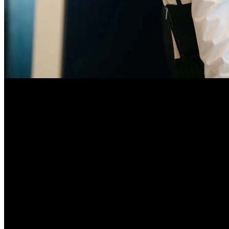
Международная касса: «Дьявол носит Pr
Студия Disney первой в этом году собрала $2 млрд
Во второй уикенд мирового проката
ДЬЯВОЛ НОСИТ PRADA
на 51 зарубежной территории, минус 46%). Совокупные миров
уже обошел оригинальную картину 2006 года с ее итоговыми $3
бокc‑офиса. На основных территориях проект о мире моды сох
МАЙКЛ
продолжает усиливать статус глобального хита: к 
международных рынках. За выходные картина добавила еще
БОГЕМСКОЙ РАПСОДИИ
на сопоставимом отрезке времени ка
закрепляется как главный музыкальный проект года с явным п