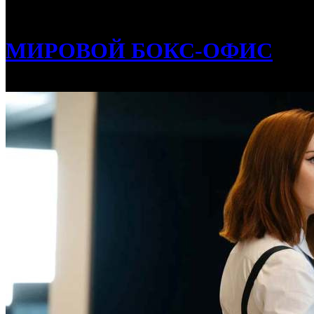
/
Международная касса: «Дьявол носит Prada 2» сохранил с
МИРОВОЙ БОКС-ОФИС