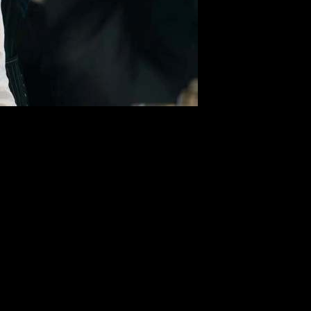
ada 2» сохранил статус лидера
 2
сохранил статус главного релиза, собрав еще $119 млн ($43
ые сборы сиквела достигли $433 млн, из которых $145 млн пр
27 млн и стал одним из ключевых драйверов для студии Disney, 
раняет лидирующие позиции, подтверждая потенциал долгого пр
третьему уикенду мировые сборы музыкального байопика дост
 $95 млн ($36,5 млн в США при падении лишь на 32% и $58
к с учетом китайского релиза, так и без него, а внутренняя ка
отенциалом дальнейшего роста за счет поздних территорий и по