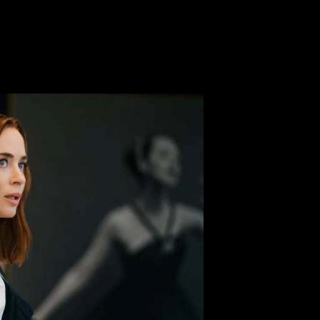
татус лидера