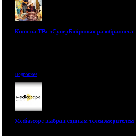
Кино на ТВ: «СуперБобровы» разобрались с
Обзор рейтингов кино на федеральных каналах с 12 по 18
21.12.2016 12:20
Автор: Артур Чачелов
Подробнее
Mediascope выбран единым телеизмерителем
Сообщение об этом опубликовал Роскомнадзор