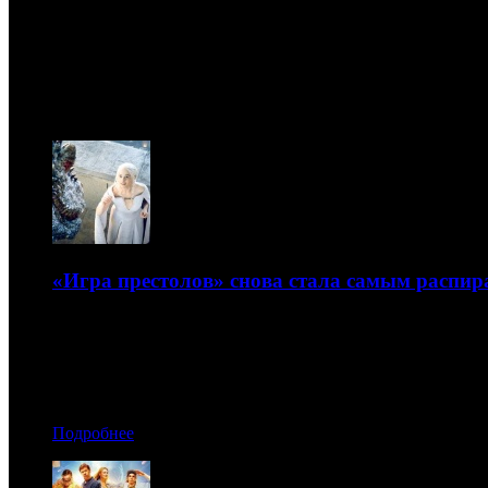
ТВ
07.08
«Игра престолов» снова стала самым распир
В тройку лидеров также попала новинка – «Мир Дикого 
27.12.2016 15:40
Автор: Артур Чачелов
Подробнее