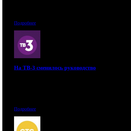
08.12.2016 12:40
Автор: Артур Чачелов
Подробнее
На ТВ-3 сменилось руководство
«Газпром-Медиа» объявил о новых назначениях на телек
06.12.2016 08:00
Автор: Артур Чачелов
Подробнее