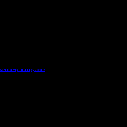
рачному патрулю»
декабря 2016 года