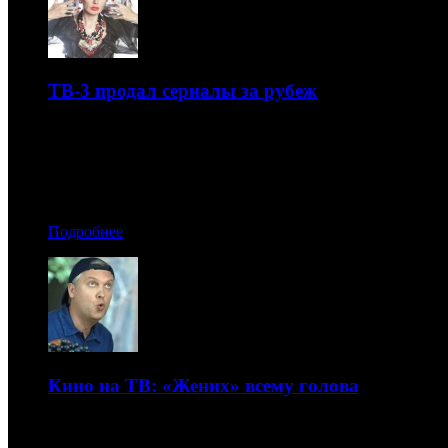
ТВ-3 продал сериалы за рубеж
Проекты канала выйдут в Польше
12.12.2016 14:10
Автор: Артур Чачелов
Подробнее
Кино на ТВ: «Жених» всему голова
Обзор рейтингов кино на федеральных каналах с 28 ноябр