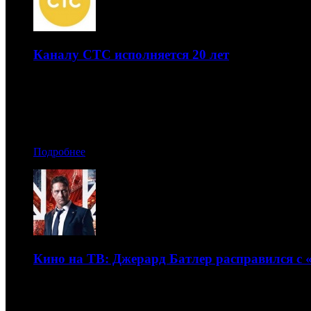
Каналу СТС исполняется 20 лет
Юбилейный год он встречает во всеоружии
01.12.2016 13:10
Автор: Артур Чачелов
Подробнее
Кино на ТВ: Джерард Батлер расправился с
Обзор рейтингов кино на федеральных каналах с 21 по 27
30.11.2016 12:50