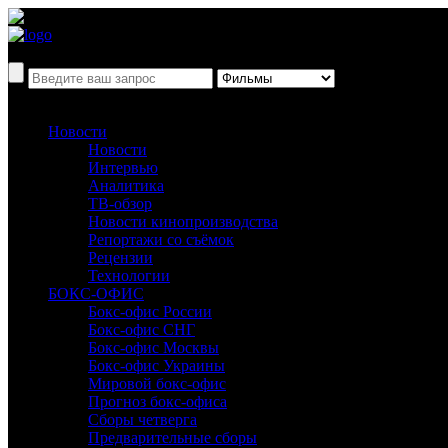
Новости
Новости
Интервью
Аналитика
ТВ-обзор
Новости кинопроизводства
Репортажи со съёмок
Рецензии
Технологии
БОКС-ОФИС
Бокс-офис России
Бокс-офис СНГ
Бокс-офис Москвы
Бокс-офис Украины
Мировой бокс-офис
Прогноз бокс-офиса
Сборы четверга
Предварительные сборы