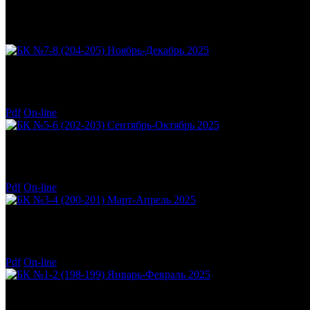
Печатные издания
БК №7-8 (204-205)
Ноябрь-Декабрь 2025
Год:
2025
Полос:
72
Pdf
On-line
БК №5-6 (202-203)
Сентябрь-Октябрь 2025
Год:
2025
Полос:
74
Pdf
On-line
БК №3-4 (200-201)
Март-Апрель 2025
Год:
2025
Полос:
68
Pdf
On-line
БК №1-2 (198-199)
Январь-Февраль 2025