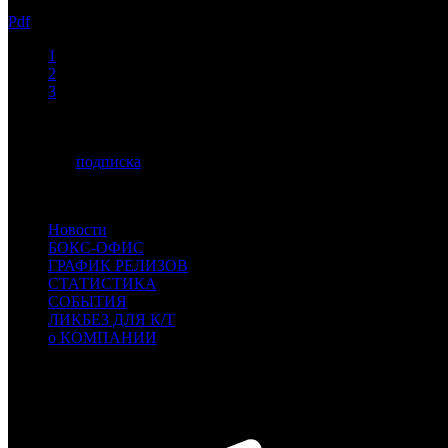
17.03.2026
Pdf
1
2
3
Номера старше одного месяца доступны для загрузки всем жел
страницу
подписка
.
Для просмотра pdf-документов Вам может понадобиться програ
Новости
БОКС-ОФИС
ГРАФИК РЕЛИЗОВ
СТАТИСТИКА
СОБЫТИЯ
ЛИКБЕЗ ДЛЯ К/Т
о КОМПАНИИ
Профессиональное издание о кинопрокате.
© 2012-2026
Телефон / факс +7-495-785-62-82