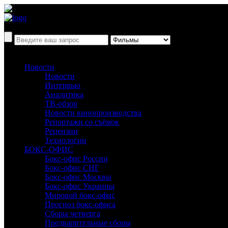
Новости
Новости
Интервью
Аналитика
ТВ-обзор
Новости кинопроизводства
Репортажи со съёмок
Рецензии
Технологии
БОКС-ОФИС
Бокс-офис России
Бокс-офис СНГ
Бокс-офис Москвы
Бокс-офис Украины
Мировой бокс-офис
Прогноз бокс-офиса
Сборы четверга
Предварительные сборы