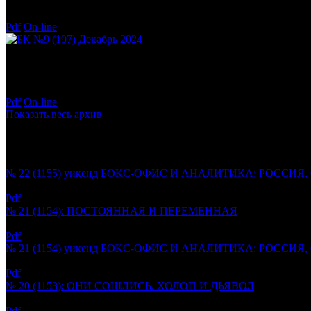
Год:
2025
Полос:
78
Pdf
On-line
БК №9 (197)
Декабрь 2024
Год:
2024
Полос:
83
Pdf
On-line
Показать весь архив
Электронные выпуски
№ 22 (1155) уикенд БОКС-ОФИС И АНАЛИТИКА: РОССИЯ
02.06.2026
Pdf
№ 21 (1154): ПОСТОЯННАЯ И ПЕРЕМЕННАЯ
30.05.2026
Pdf
№ 21 (1154) уикенд БОКС-ОФИС И АНАЛИТИКА: РОССИЯ
26.05.2026
Pdf
№ 20 (1153): ОНИ СОШЛИСЬ. ХОЛОП И ДЬЯВОЛ
23.05.2026
Pdf