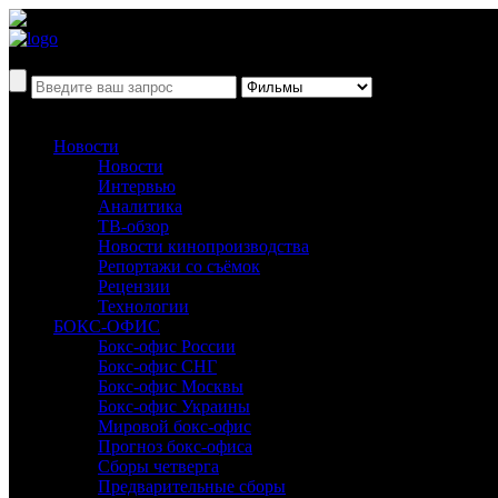
Новости
Новости
Интервью
Аналитика
ТВ-обзор
Новости кинопроизводства
Репортажи со съёмок
Рецензии
Технологии
БОКС-ОФИС
Бокс-офис России
Бокс-офис СНГ
Бокс-офис Москвы
Бокс-офис Украины
Мировой бокс-офис
Прогноз бокс-офиса
Сборы четверга
Предварительные сборы