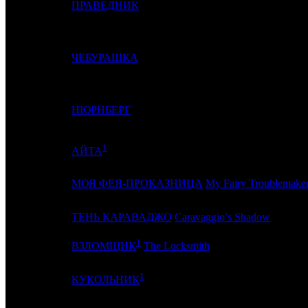
10
6
ПРАВЕДНИК
11
9
ЧЕБУРАШКА
12
7
НЮРНБЕРГ
1
13
-
АЙТА
14
8
МОЯ ФЕЯ-ПРОКАЗНИЦА
My Fairy Troublemake
15
-
ТЕНЬ КАРАВАДЖО
Caravaggio’s Shadow
1
16
-
ВЗЛОМЩИК
The Locksmith
1
17
13
КУКОЛЬНИК