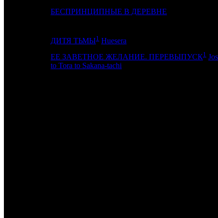
18
10
БЕСПРИНЦИПНЫЕ В ДЕРЕВНЕ
1
19
-
ДИТЯ ТЬМЫ
Huesera
1
ЕЕ ЗАВЕТНОЕ ЖЕЛАНИЕ. ПЕРЕВЫПУСК
Jo
20
-
to Tora to Sakana-tachi
ИТОГО ТОП-10:
ИТОГО ТОП-20:
Примечание:
1
по данным ЕАИС
2
Сборы в СНГ по данным Comscore. Также учтены суммированн
обслуживания, по данным ЕАИС.
3
по данным comScore
Расшифровка названий компаний-дистрибьюторов:
AK
Атмосфера Кино
NKI
Наше кино
CP
Централ Партнершип
VLG
Вольга
CRP
КарроПрокат
-
-