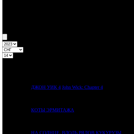
Бокс-офис СНГ
Уикенд СНГ №14 30.03.23 - 2.04.23
Топ-20
Уикенд России
ПРЕД.
№
Название
НЕДЕЛЯ
1
1
ДЖОН УИК 4
John Wick: Chapter 4
2
3
КОТЫ ЭРМИТАЖА
3
4
НА СОЛНЦЕ, ВДОЛЬ РЯДОВ КУКУРУЗЫ