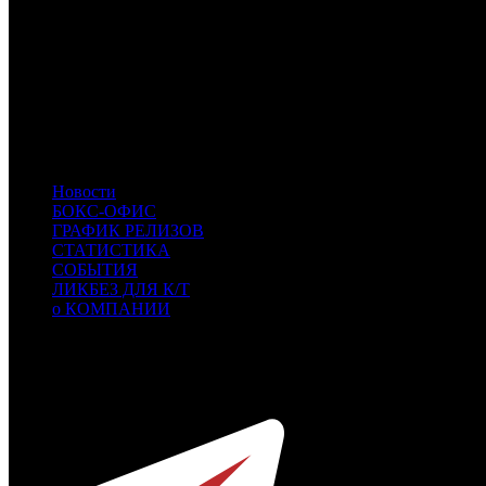
NMG
НМГ Кинопрокат
PVZGL
Про:взгляд
EXP
Экспонента Фильм
GF
Global Film
ABK
АВК’PRO
ARM
Arna Media
INK
Иноекино
RWV
RWV
- RWV Film
Новости
БОКС-ОФИС
ГРАФИК РЕЛИЗОВ
СТАТИСТИКА
СОБЫТИЯ
ЛИКБЕЗ ДЛЯ К/Т
о КОМПАНИИ
Профессиональное издание о кинопрокате.
© 2012-2026
Телефон / факс +7-495-785-62-82