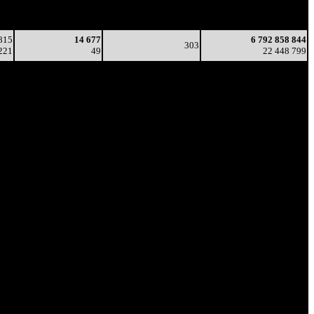
76
3 715
275
6 787 451 756
3
13
(
-19
)
22 418 208
815
14 677
6 792 858 844
303
221
49
22 448 799