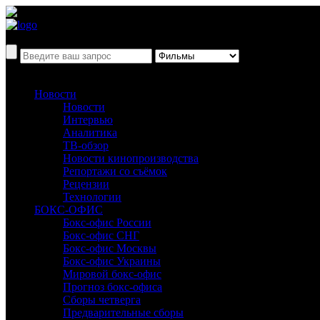
Новости
Новости
Интервью
Аналитика
ТВ-обзор
Новости кинопроизводства
Репортажи со съёмок
Рецензии
Технологии
БОКС-ОФИС
Бокс-офис России
Бокс-офис СНГ
Бокс-офис Москвы
Бокс-офис Украины
Мировой бокс-офис
Прогноз бокс-офиса
Сборы четверга
Предварительные сборы