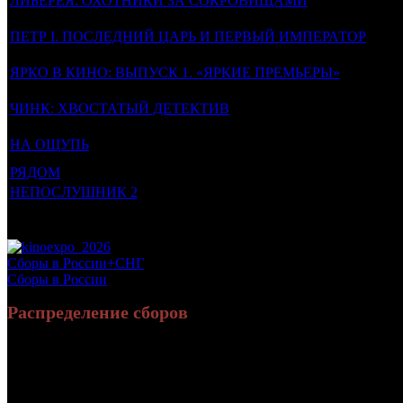
ЛИБЕРЕЯ: ОХОТНИКИ ЗА СОКРОВИЩАМИ
ПЕТР I. ПОСЛЕДНИЙ ЦАРЬ И ПЕРВЫЙ ИМПЕРАТОР
ЯРКО В КИНО: ВЫПУСК 1. «ЯРКИЕ ПРЕМЬЕРЫ»
ЧИНК: ХВОСТАТЫЙ ДЕТЕКТИВ
НА ОЩУПЬ
РЯДОМ
НЕПОСЛУШНИК 2
Потенциальный охват аудитории трейлера фильма
Просим сообщать в редакцию БК о найденых неточностях.
Сборы в России+СНГ
Сборы в России
Распределение сборов
Россия:
6 792
СНГ:
252