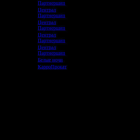
12 +
Партнершип
Централ
12 +
Партнершип
Централ
0 +
Партнершип
Централ
6 +
Партнершип
Централ
16 +
Партнершип
Белые ночи
16 +
КарроПрокат
12 +
 858 844 руб.
(96.4%)
22 448 799
 857 706 руб.
(3.6%)
1 154 688