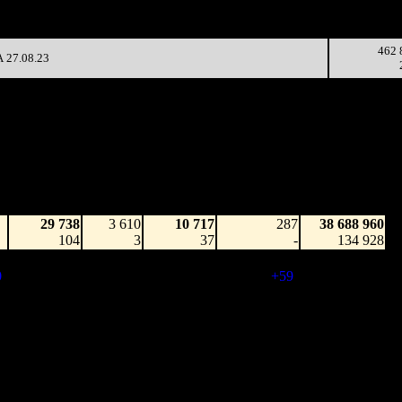
282 342
22
12 834
-36.41%
1 025
(
-16
)
47
462 
27.08.23
Наработка
Наработка
Сеансы /
Тотал
на к/т
на сеанс
Сеансов
Цена билета
(сборы/
(сборы/
(сборы/
на к/т
зрители)
зрители)
зрители)
29 738
3 610
10 717
287
38 688 960
104
3
37
-
134 928
99 775
8 604
26 683
346
268 365 528
0
)
288
4
77
(
+59
)
798 674
674 033
52 478
29 554
322
2 970 880 480
2 091
23
92
(
-24
)
9 164 688
387 572
36 655
23 526
297
4 177 768 119
1 306
16
79
(
-25
)
13 404 662
338 003
45 313
16 806
294
5 216 362 402
1 150
20
57
(
-3
)
17 085 793