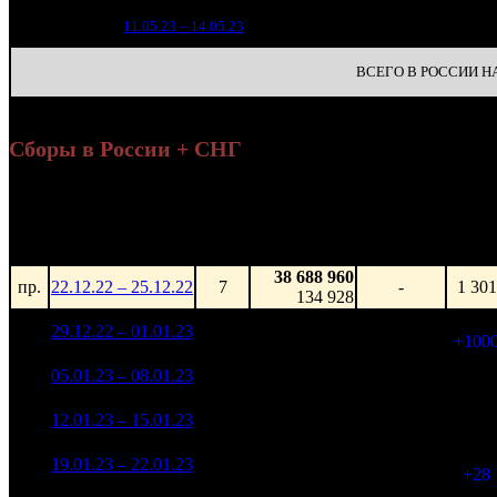
20
11.05.23 – 14.05.23
30
ВСЕГО В РОССИИ НА 
Сборы в России + СНГ
Уикенд
Нед.
Уикенд
Место
(сборы /
Изменение
К/т
зрители)
38 688 960
пр.
22.12.22 – 25.12.22
7
-
1 301
134 928
229 582 316
2 301
1
29.12.22 – 01.01.23
1
-
663 718
(
+100
1 550 949 478
2
05.01.23 – 08.01.23
1
+575.55%
2 301
4 812 056
862 348 051
2 225
3
12.01.23 – 15.01.23
1
-44.4%
2 906 072
(
-76
)
761 519 669
2 253
4
19.01.23 – 22.01.23
1
-11.69%
2 590 834
(
+28
)