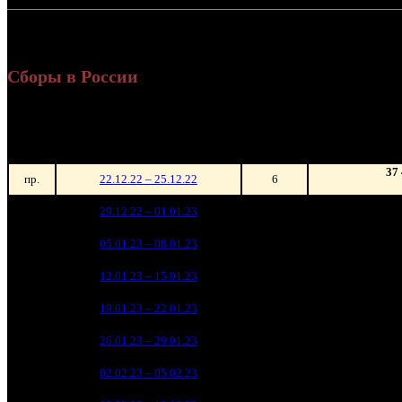
Россия + СНГ
7 045
ил
Сборы в России
Уикенд
Нед.
Уикенд
Место
(сборы /
зрители)
37
пр.
22.12.22 – 25.12.22
6
227
1
29.12.22 – 01.01.23
1
1 527
2
05.01.23 – 08.01.23
1
4
833
3
12.01.23 – 15.01.23
1
2
723
4
19.01.23 – 22.01.23
1
2
452
5
26.01.23 – 29.01.23
1
1
268
6
02.02.23 – 05.02.23
1
159