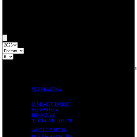
Бокс-офис России
Уикенд России №6 2.02.23 - 5.02.23
Топ-20
Уикенд России
ПРЕД.
ДИСТРИБЬЮТОР
№
Название
НЕДЕ
НЕДЕЛЯ
НЕД.
1
1
ЧЕБУРАШКА
CP
6
О ЧЕМ ГОВОРЯТ
МУЖЧИНЫ.
2
-
CP
1
ПРОСТЫЕ
УДОВОЛЬСТВИЯ
АВАТАР: ПУТЬ
1
3
2
-
4
ВОДЫ
Avatar: The