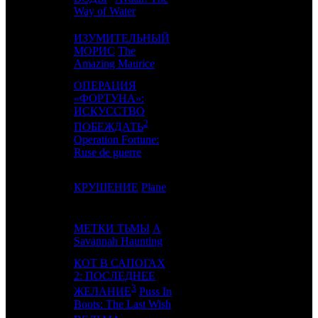
Way of Water
ИЗУМИТЕЛЬНЫЙ
4
3
МОРИС
The
VLG
2
Amazing Maurice
ОПЕРАЦИЯ
«ФОРТУНА»:
ИСКУССТВО
5
4
GF
4
2
ПОБЕЖДАТЬ
Operation Fortune:
Ruse de guerre
6
5
КРУШЕНИЕ
Plane
CP
2
МЕТКИ ТЬМЫ
A
7
-
EXP
1
Savannah Haunting
КОТ В САПОГАХ
2: ПОСЛЕДНЕЕ
8
6
-
4
3
ЖЕЛАНИЕ
Puss In
Boots: The Last Wish