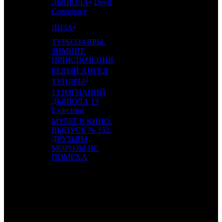
15
8
PRD
2
ДЬЯВОЛА
Devil
Conspiracy
2
16
-
TVF
1
ЛИЗА
ТУРБОЗАВРЫ.
17
13
ЗИМНИЕ
CP
3
ПРИКЛЮЧЕНИЯ
БЕЛЫЙ АНГЕЛ
18
-
SMKT
1
2
ТУНДРЫ
13 ИЗГНАНИЙ
19
7
ДЬЯВОЛА
13
VLG
3
Exorcisms
МУЛЬТ В КИНО.
ВЫПУСК № 152.
20
20
ДРУЗЬЯМ
MVK
2
МОРОЗЫ НЕ
ПОМЕХА
ИТОГО ТОП-10:
ИТОГО ТОП-20: