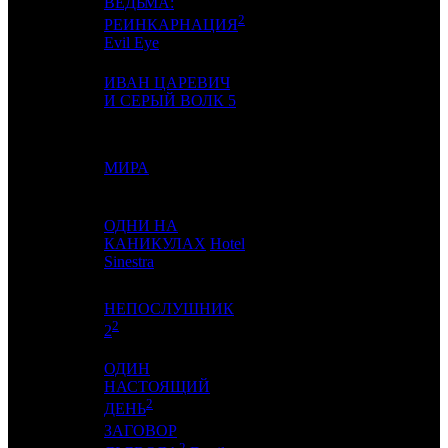
ВЕДЬМА:
2
9
-
WP
1
РЕИНКАРНАЦИЯ
Evil Eye
ИВАН ЦАРЕВИЧ
10
10
VLG
6
И СЕРЫЙ ВОЛК 5
11
11
МИРА
AK
7
ОДНИ НА
12
9
КАНИКУЛАХ
Hotel
CP
4
Sinestra
НЕПОСЛУШНИК
13
12
CRP
8
2
2
ОДИН
НАСТОЯЩИЙ
14
-
CRP
1
2
ДЕНЬ
ЗАГОВОР
2