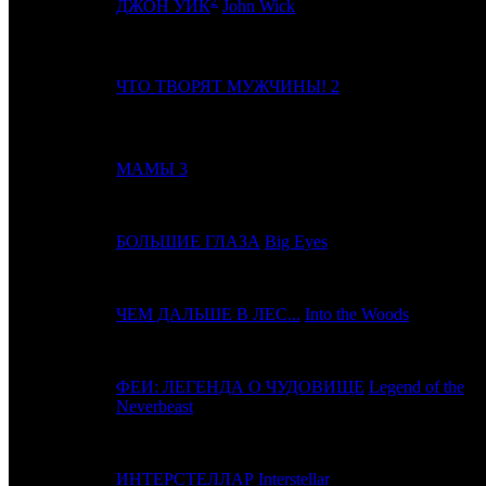
2
9
9
ДЖОН УИК
John Wick
10
8
ЧТО ТВОРЯТ МУЖЧИНЫ! 2
11
10
МАМЫ 3
12
-
БОЛЬШИЕ ГЛАЗА
Big Eyes
13
11
ЧЕМ ДАЛЬШЕ В ЛЕС...
Into the Woods
ФЕИ: ЛЕГЕНДА О ЧУДОВИЩЕ
Legend of the
14
12
Neverbeast
15
15
ИНТЕРСТЕЛЛАР
Interstellar