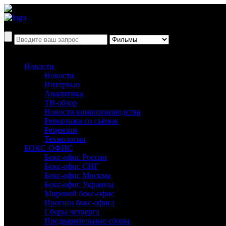
Новости
Новости
Интервью
Аналитика
ТВ-обзор
Новости кинопроизводства
Репортажи со съёмок
Рецензии
Технологии
БОКС-ОФИС
Бокс-офис России
Бокс-офис СНГ
Бокс-офис Москвы
Бокс-офис Украины
Мировой бокс-офис
Прогноз бокс-офиса
Сборы четверга
Предварительные сборы