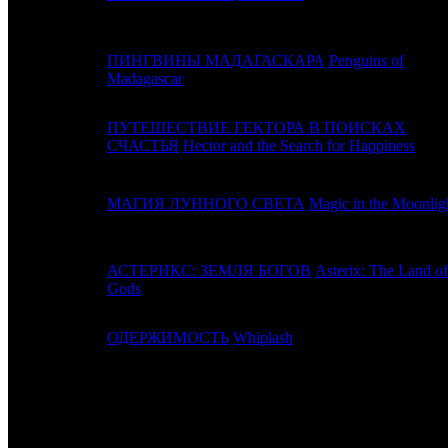
ПИНГВИНЫ МАДАГАСКАРА
Penguins of
16
14
Madagascar
ПУТЕШЕСТВИЕ ГЕКТОРА В ПОИСКАХ
17
16
СЧАСТЬЯ
Hector and the Search for Happiness
18
17
МАГИЯ ЛУННОГО СВЕТА
Magic in the Moonlig
АСТЕРИКС: ЗЕМЛЯ БОГОВ
Asterix: The Land of
19
13
Gods
20
19
ОДЕРЖИМОСТЬ
Whiplash
ИТОГО ТОП-10:
ИТОГО ТОП-20: