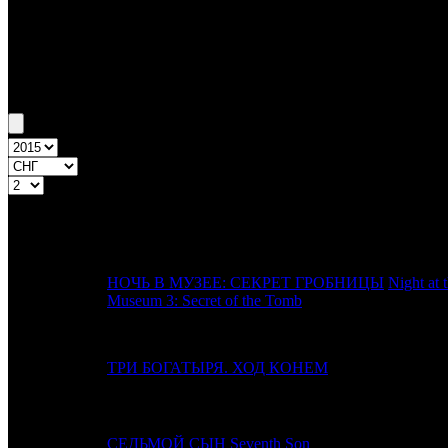
Бокс-офис СНГ
Уикенд СНГ №2 8.01.15 - 11.01.15
Топ-20
Уикенд России
ПРЕД.
№
Название
НЕДЕЛЯ
НОЧЬ В МУЗЕЕ: СЕКРЕТ ГРОБНИЦЫ
Night at 
1
-
Museum 3: Secret of the Tomb
2
3
ТРИ БОГАТЫРЯ. ХОД КОНЕМ
3
1
СЕДЬМОЙ СЫН
Seventh Son