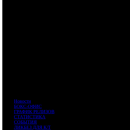
Примечание:
1
СНЕЖНАЯ КОРОЛЕВА 2: ПЕРЕЗАМОРОЗКА - даные включа
2
Предоставлены только общие сборы по 11.01, результаты уик
Расшифровка названий компаний-дистрибьюторов:
FOX
Fox
NKI
Наше кино
UPI
UPI
CP
Централ Партнершип
BZL
Bazelevs
CAO
Каро Премьер
WST
West
CRP
КарроПрокат
WDSSPR
WDSSPR
EXP
Экспонента Фильм
PRD
Парадиз
PF
Premium Film
Новости
БОКС-ОФИС
ГРАФИК РЕЛИЗОВ
СТАТИСТИКА
СОБЫТИЯ
ЛИКБЕЗ ДЛЯ К/Т