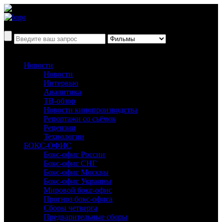
Новости
Новости
Интервью
Аналитика
ТВ-обзор
Новости кинопроизводства
Репортажи со съёмок
Рецензии
Технологии
БОКС-ОФИС
Бокс-офис России
Бокс-офис СНГ
Бокс-офис Москвы
Бокс-офис Украины
Мировой бокс-офис
Прогноз бокс-офиса
Сборы четверга
Предварительные сборы