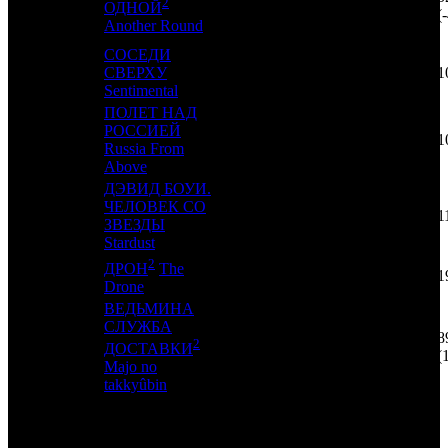
2
15
15
CPF
9
ОДНОЙ
(
Another Round
СОСЕДИ
16
22
СВЕРХУ
PVZGL
1
1
Sentimental
ПОЛЕТ НАД
РОССИЕЙ
17
-
EXP
1
1
Russia From
Above
ДЭВИД БОУИ.
ЧЕЛОВЕК СО
18
-
RWV
1
1
ЗВЕЗДЫ
Stardust
2
ДРОН
The
19
-
SBF
1
1
Drone
ВЕДЬМИНА
СЛУЖБА
8
2
20
14
PNR
2
ДОСТАВКИ
(
Majo no
takkyûbin
ИТОГО
ТОП-10: