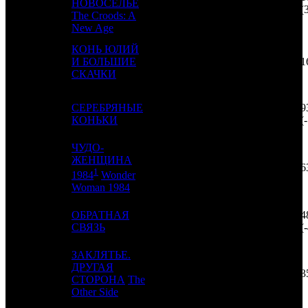
3
2
НОВОСЕЛЬЕ
UPI
3
(
The Croods: A
New Age
КОНЬ ЮЛИЙ
4
4
И БОЛЬШИЕ
SPPR
2
1
СКАЧКИ
СЕРЕБРЯНЫЕ
9
5
5
CP
5
КОНЬКИ
(
ЧУДО-
ЖЕНЩИНА
6
-
CAO
0
6
1
1984
Wonder
Woman 1984
ОБРАТНАЯ
4
7
6
SPPR
4
СВЯЗЬ
(
ЗАКЛЯТЬЕ.
ДРУГАЯ
8
-
EXP
0
3
СТОРОНА
The
Other Side