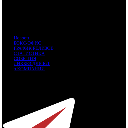
MVK
MVK
PVZGL
Про:взгляд
RWV
Russian World Vision
SBF
СБ Фильм
PNR
Пионер
PLK
PLK
- ПилотКино
Новости
БОКС-ОФИС
ГРАФИК РЕЛИЗОВ
СТАТИСТИКА
СОБЫТИЯ
ЛИКБЕЗ ДЛЯ К/Т
о КОМПАНИИ
Профессиональное издание о кинопрокате.
© 2012-2026
Телефон / факс +7-495-785-62-82