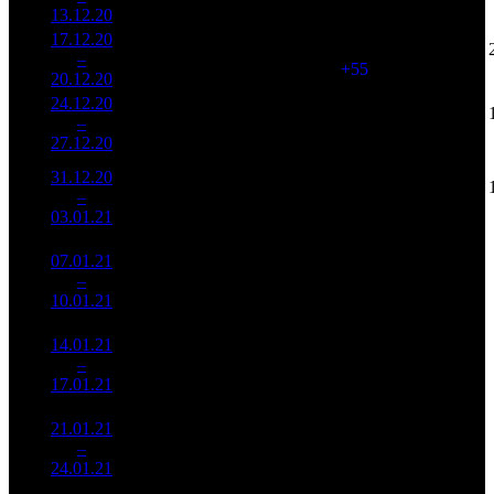
184
13.12.20
329 007
17.12.20
71 931
1 845
38 987
2
–
1
177
-23.03%
(
+55
)
142
20.12.20
261 114
24.12.20
40 617
1 815
22 379
3
–
3
495
-43.53%
(
-30
)
83
27.12.20
151 512
31.12.20
66 009
1 514
43 599
4
–
5
444
+62.51%
(
-301
)
131
03.01.21
199 057
07.01.21
56 752
954
59 489
5
–
5
580
-14.02%
(
-560
)
179
10.01.21
170 669
14.01.21
13 069
589
22 189
6
–
8
462
-76.97%
(
-365
)
77
17.01.21
45 275
21.01.21
4 022
208
19 339
7
–
12
418
-69.22%
(
-381
)
63
24.01.21
13 016