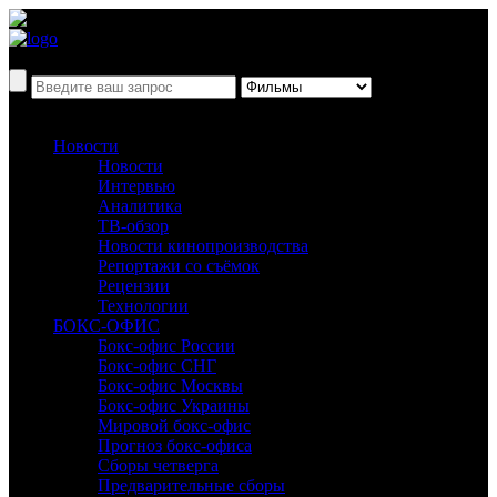
Новости
Новости
Интервью
Аналитика
ТВ-обзор
Новости кинопроизводства
Репортажи со съёмок
Рецензии
Технологии
БОКС-ОФИС
Бокс-офис России
Бокс-офис СНГ
Бокс-офис Москвы
Бокс-офис Украины
Мировой бокс-офис
Прогноз бокс-офиса
Сборы четверга
Предварительные сборы