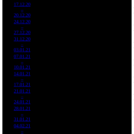
17.12.20
14 766
139 309
2
–
2
792
21,0%
106
327
20.12.20
34 709
24.12.20
8 613
81 255
3
–
3
036
21,9%
106
197
27.12.20
20 871
31.12.20
12 495
104
120 152
4
–
4
828
19,2%
(
-2
)
227
03.01.21
23 644
07.01.21
10 427
98
106 408
5
–
5
949
18,6%
(
-6
)
212
10.01.21
20 792
14.01.21
3 869
87
44 478
6
–
5
593
30,4%
(
-11
)
109
17.01.21
9 455
21.01.21
1 339
54
24 804
7
–
10
441
34,5%
(
-33
)
59
24.01.21
3 188
28.01.21
562 682
36
15 630
8
–
16
40,0%
1 539
(
-18
)
43
31.01.21
04.02.21
366 622
23
15 940
9
–
13
25,0%
1 158
(
-13
)
50