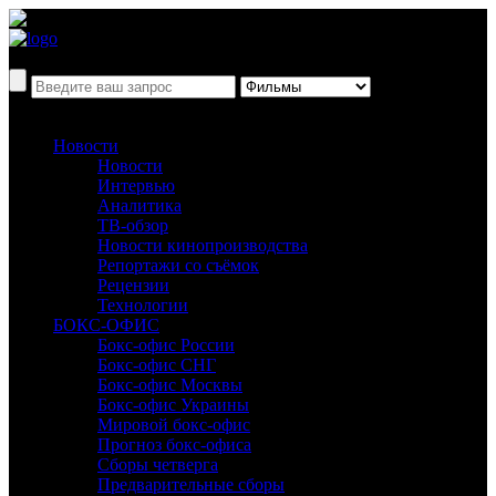
Новости
Новости
Интервью
Аналитика
ТВ-обзор
Новости кинопроизводства
Репортажи со съёмок
Рецензии
Технологии
БОКС-ОФИС
Бокс-офис России
Бокс-офис СНГ
Бокс-офис Москвы
Бокс-офис Украины
Мировой бокс-офис
Прогноз бокс-офиса
Сборы четверга
Предварительные сборы