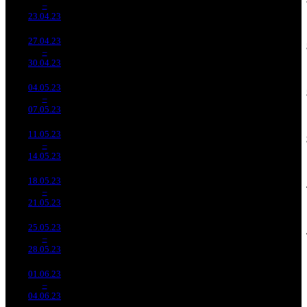
5
–
2
120
-48.77%
(
-317
)
105
7
23.04.23
66 498
27.04.23
22 816
610
37 405
4 262
6
–
3
835
-8.47%
(
-23
)
96
7
30.04.23
58 535
04.05.23
14 150
409
34 597
2 481
7
–
5
090
-37.98%
(
-201
)
87
6
07.05.23
35 752
11.05.23
7 330
333
22 014
1 916
8
–
7
562
-48.19%
(
-76
)
56
6
14.05.23
18 647
18.05.23
4 587
207
22 161
1 097
9
–
10
228
-37.42%
(
-126
)
56
5
21.05.23
11 542
25.05.23
2 005
95
21 112
461
10
–
14
678
-56.28%
(
-112
)
56
5
28.05.23
5 329
01.06.23
1 043
56
18 630
-
11
–
22
264
-47.98%
(
-39
)
59
-
04.06.23
3 302