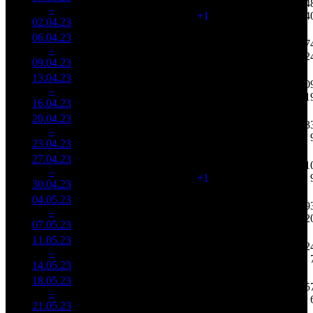
109
422 547
4 34
2
–
1
625
27,8%
(
+1
)
764
4
02.04.23
83 306
06.04.23
20 337
107
190 068
2 57
3
–
1
290
26,9%
(
-2
)
357
2
09.04.23
38 170
13.04.23
12 144
104
116 774
2 00
4
–
1
502
25,0%
(
-3
)
213
1
16.04.23
22 110
20.04.23
6 236
88
70 873
83
5
–
2
821
25,0%
(
-16
)
147
23.04.23
12 899
27.04.23
6 127
89
68 852
81
6
–
3
854
26,9%
(
+1
)
352
30.04.23
31 354
04.05.23
4 544
79
57 526
9 49
7
–
3
543
32,1%
(
-10
)
120
12
07.05.23
9 493
11.05.23
2 340
78
30 012
52
8
–
5
942
31,9%
(
-1
)
62
14.05.23
4 804
18.05.23
1 840
62
29 687
35
9
–
9
587
40,1%
(
-16
)
65
21.05.23
4 024