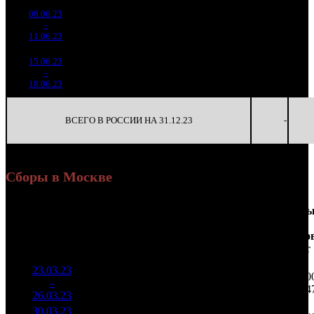
08.06.23
609 702
27
22 582
-
12
–
28
-41.56%
1 996
(
-29
)
74
-
11.06.23
15.06.23
203 921
22
9 269
-
13
–
41
-66.55%
629
(
-5
)
29
-
18.06.23
ВСЕГО В РОССИИ НА 31.12.23
-
Сборы в Москве
Доля
Наработка
Сеанс
Уикенд
от
на к/т
/
Нед.
Уикенд
Место
(сборы /
сборов
К/т
(сборы/
Сеансо
зрители)
в
зрители)
на к/т
России
23.03.23
81 073
750 682
5 10
1
–
1
613
26,8%
108
1 344
4
26.03.23
145 102
30.03.23
46 057