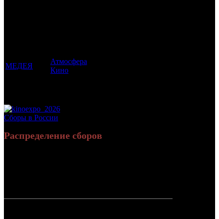
Фильмы, к
Кол-
которым
Возрастной
во
Количество
был
Дистрибьютор
рейтинг
недель
зрителей в
прикреплен
фильма
до
РФ, млн
трейлер
старта
Атмосфера
МЕДЕЯ
18 +
1
0.048
Кино
Потенциальный охват аудитории трейлера
0.048
фильма
Просим сообщать в редакцию БК о найденых неточностях.
Сборы в России
Распределение сборов
874 230 053
2 376 940
Россия:
(100%)
(100%)
руб.
зрит.
СНГ:
0 руб.
(0%)
0 зрит.
(0%)
Россия +
874 230 053
2 376 940
СНГ
руб.
зрит.