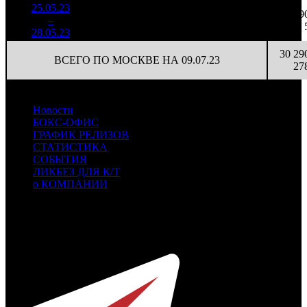
25.05.23
981 913
36
27 275
19
10
–
9
49,0%
2 481
(
-26
)
69
28.05.23
30 29
ВСЕГО ПО МОСКВЕ НА 09.07.23
27
Новости
БОКС-ОФИС
ГРАФИК РЕЛИЗОВ
СТАТИСТИКА
СОБЫТИЯ
ЛИКБЕЗ ДЛЯ К/Т
о КОМПАНИИ
Профессиональное издание о кинопрокате.
© 2012-2026
Телефон / факс +7-495-785-62-82