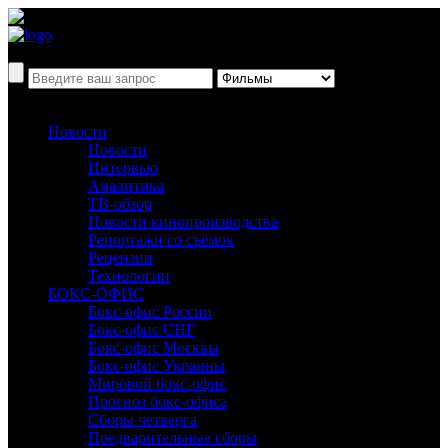
Новости
Новости
Интервью
Аналитика
ТВ-обзор
Новости кинопроизводства
Репортажи со съёмок
Рецензии
Технологии
БОКС-ОФИС
Бокс-офис России
Бокс-офис СНГ
Бокс-офис Москвы
Бокс-офис Украины
Мировой бокс-офис
Прогноз бокс-офиса
Сборы четверга
Предварительные сборы