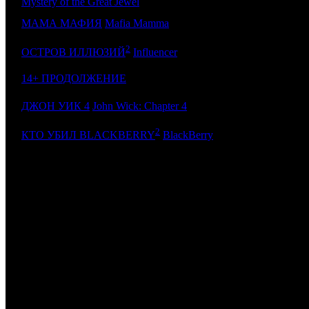
Mystery of the Great Jewel
6
МАМА МАФИЯ
Mafia Mamma
CP
2
7
GF
ОСТРОВ ИЛЛЮЗИЙ
Influencer
8
14+ ПРОДОЛЖЕНИЕ
CP
9
ДЖОН УИК 4
John Wick: Chapter 4
AK
2
10
KAP
КТО УБИЛ BLACKBERRY
BlackBerry
ИТОГО ТОП-10:
Примечание:
1
Суммированные сборы короткометражных и документальных ф
2
по данным comScore
Расшифровка названий компаний-дистрибьюторов:
CP
Централ Партнершип
-
-
CRP
КарроПрокат
AK
Атмосфера Кино
NKI
Наше кино
GF
Global Film