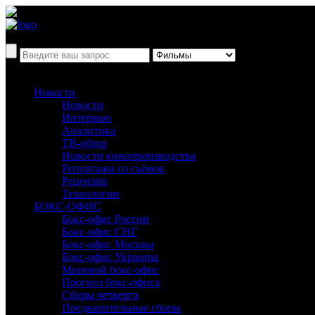
Новости
Новости
Интервью
Аналитика
ТВ-обзор
Новости кинопроизводства
Репортажи со съёмок
Рецензии
Технологии
БОКС-ОФИС
Бокс-офис России
Бокс-офис СНГ
Бокс-офис Москвы
Бокс-офис Украины
Мировой бокс-офис
Прогноз бокс-офиса
Сборы четверга
Предварительные сборы