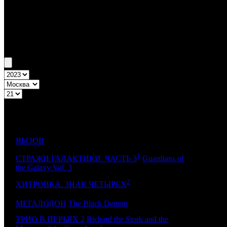
Бокс-офис Москва
Уикенд Москва №21 18.05.23 - 21.05.23
Топ-10
Уикенд России
ДИСТРИ
№
Название
НЕ
1
ВЫЗОВ
CP
1
СТРАЖИ ГАЛАКТИКИ. ЧАСТЬ 3
Guardians of
2
-
the Galaxy Vol. 3
2
3
CRP
ХИТРОВКА. ЗНАК ЧЕТЫРЕХ
4
МЕГАЛОДОН
The Black Demon
AK
ТРИО В ПЕРЬЯХ 2
Richard the Stork and the
5
NKI