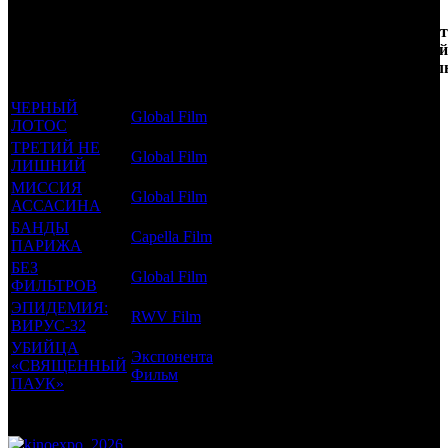
Кол-
Фильмы, к
Возрастной
во
Количест
которым был
Дистрибьютор
рейтинг
недель
зрителей
прикреплен
фильма
до
РФ, мл
трейлер
старта
ЧЕРНЫЙ
Global Film
18 +
5
0.011
ЛОТОС
ТРЕТИЙ НЕ
Global Film
18 +
3
0.018
ЛИШНИЙ
МИССИЯ
Global Film
18 +
2
0.006
АССАСИНА
БАНДЫ
Capella Film
18 +
2
0.032
ПАРИЖА
БЕЗ
Global Film
18 +
1
0.015
ФИЛЬТРОВ
ЭПИДЕМИЯ:
RWV Film
18 +
1
0.015
ВИРУС-32
УБИЙЦА
Экспонента
«СВЯЩЕННЫЙ
18 +
1
0.003
Фильм
ПАУК»
Потенциальный охват аудитории трейлера фильма
0.1
Просим сообщать в редакцию БК о найденых неточностях.