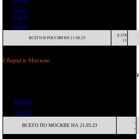
25.05.23
2 234
355
6 294
1 111
2
–
13
200
-78.07%
(
-384
)
20
3
28.05.23
7 024
01.06.23
273 077
40
6 827
-
3
–
31
-87.78%
917
(
-315
)
23
-
04.06.23
8 378
ВСЕГО В РОССИИ НА 11.06.23
11
Сборы в Москве
Доля
Наработка
Сеансы
Уикенд
от
К/
на к/т
/
Нед.
Уикенд
Место
(сборы /
сборов
т
(сборы/
Сеансов
зрители)
в
зрители)
на к/т
России
18.05.23
2 253
31 302
-
1
–
7
728
22,1%
72
74
-
21.05.23
5 315
-
ВСЕГО ПО МОСКВЕ НА 21.05.23
-