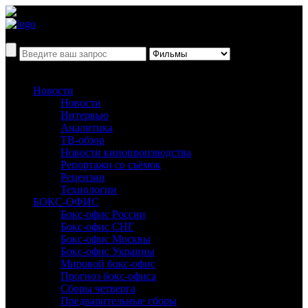
Новости
Новости
Интервью
Аналитика
ТВ-обзор
Новости кинопроизводства
Репортажи со съёмок
Рецензии
Технологии
БОКС-ОФИС
Бокс-офис России
Бокс-офис СНГ
Бокс-офис Москвы
Бокс-офис Украины
Мировой бокс-офис
Прогноз бокс-офиса
Сборы четверга
Предварительные сборы